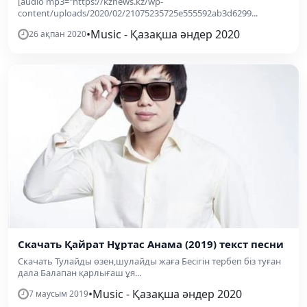
[audio mp3="https://kznews.kz/wp-
content/uploads/2020/02/21075235725e555592ab3d6299...
•
Music - Қазақша әндер 2020
26 ақпан 2020
Скачать Қайрат Нұртас Анама (2019) текст песни
Скачать Тулайды өзен,шулайды жаға Бесігін тербеп біз туған
дала Балапан қарлығаш ұя...
•
Music - Қазақша әндер 2020
7 маусым 2019