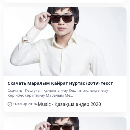
Скачать Маралым Қайрат Нұртас (2019) текст
Скачать Кеш ұғып қалыппын-ау Кешігіп жолықтың-ау
Көрінбес көріктім-ау Маралым Ме...
•
Music - Қазақша әндер 2020
2 мамыр 2019