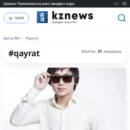
Шавкат Рахмоновтың әкесі өмірден озды
Шавкат Рахмоновтың әкесі өмірден озды
RU
KZ
МӘЗІР
Басты бет
/
#qayrat
#qayrat
Жалпы:
31
жаңалық