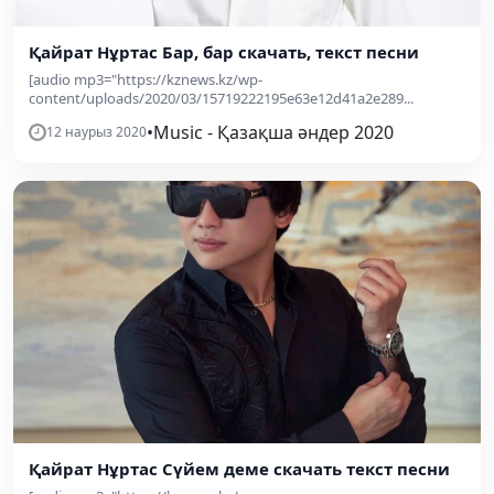
Қайрат Нұртас Бар, бар скачать, текст песни
[audio mp3="https://kznews.kz/wp-
content/uploads/2020/03/15719222195e63e12d41a2e289...
•
Music - Қазақша әндер 2020
12 наурыз 2020
Қайрат Нұртас Сүйем деме скачать текст песни