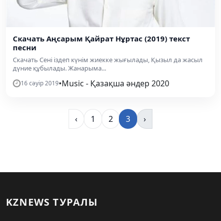
Скачать Аңсарым Қайрат Нұртас (2019) текст
песни
Скачать Сені іздеп күнім жиекке жығылады, Қызыл да жасыл
дүние құбылады. Жанарыма...
•
Music - Қазақша әндер 2020
16 сәуір 2019
‹
1
2
3
›
KZNEWS ТУРАЛЫ