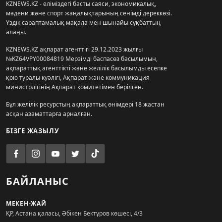
KZNEWS.KZ - еліміздегі басты саяси, экономикалық,
мәдени және спорт жаңалықтарының сенімді дереккөзі.
Үздік сараптамалық мақала мен шынайы сұқбаттың
алаңы.
KZNEWS.KZ ақпарат агенттігі 29.12.2023 жылғы
№KZ64VPY00084819 Мерзімді баспасөз басылымын,
ақпараттық агенттікті және желілік басылымды есепке
қою туралы куәлігі, Ақпарат және коммуникация
министрлігінің Ақпарат комитетімен берілген.
Бұл желілік ресурстың ақпараттық өнімдері 18 жастан
асқан азаматтарға арналған.
БІЗГЕ ЖАЗЫЛУ
БАЙЛАНЫС
МЕКЕН-ЖАЙ
ҚР, Астана қаласы, Әбікен Бектұров көшесі, 4/3