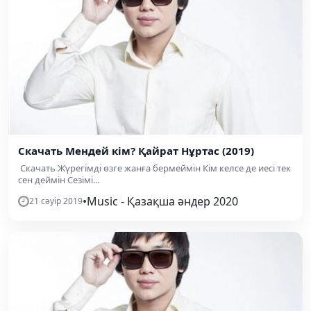
Скачать Мендей кім? Қайрат Нұртас (2019)
Скачать Жүрегімді өзге жанға бермеймін Кім келсе де иесі тек
сен деймін Сезімі...
•
Music - Қазақша әндер 2020
21 сәуір 2019