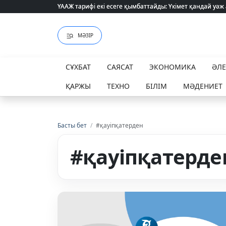
ҮААЖ тарифі екі есеге қымбаттайды: Үкімет қандай уәж
ҮААЖ тарифі екі есеге қымбаттайды: Үкімет қандай уәж
МӘЗІР
СҰХБАТ
САЯСАТ
ЭКОНОМИКА
ӘЛ
ҚАРЖЫ
ТЕХНО
БІЛІМ
МӘДЕНИЕТ
Басты бет
/
#қауіпқатерден
#қауіпқатерде