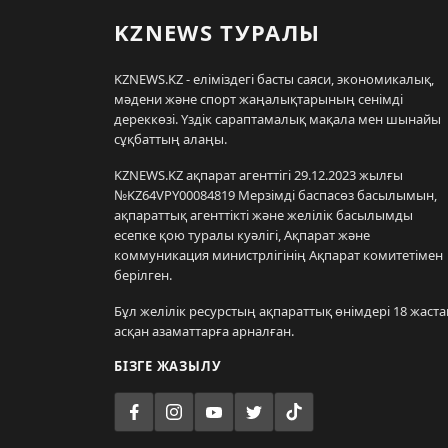
KZNEWS ТУРАЛЫ
KZNEWS.KZ - еліміздегі басты саяси, экономикалық,
мәдени және спорт жаңалықтарының сенімді
дереккөзі. Үздік сараптамалық мақала мен шынайы
сұқбаттың алаңы.
KZNEWS.KZ ақпарат агенттігі 29.12.2023 жылғы
№KZ64VPY00084819 Мерзімді баспасөз басылымын,
ақпараттық агенттікті және желілік басылымды
есепке қою туралы куәлігі, Ақпарат және
коммуникация министрлігінің Ақпарат комитетімен
берілген.
Бұл желілік ресурстың ақпараттық өнімдері 18 жаста
асқан азаматтарға арналған.
БІЗГЕ ЖАЗЫЛУ