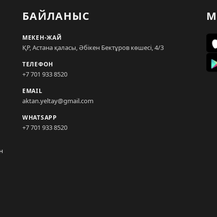
БАЙЛАНЫС
М
МЕКЕН-ЖАЙ
ҚР, Астана қаласы, Әбікен Бектұров көшесі, 4/3
ТЕЛЕФОН
+7 701 933 8520
EMAIL
aktan.yeltay@gmail.com
WHATSAPP
+7 701 933 8520
н