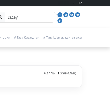
RU
KZ
йттан іздеу
итуция
# Таза Қазақстан
# Таяу Шығыс қақтығысы
Жалпы:
1
жаңалық