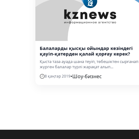
Балаларды қысқы ойындар кезіндегі
қауіп-қатерден қалай қорғау керек?
Қыста таза ауада шана теуіп, төбешіктен сырғанап
жүрген балалар түрлі жарақат алып...
•
Шоу-бизнес
8 қаңтар 2019