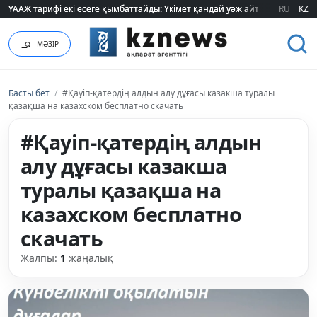
ҮААЖ тарифі екі есеге қымбаттайды: Үкімет қандай уәж айтады?
ҮААЖ тарифі екі есеге қымбаттайды: Үкімет қандай уәж айтады?
RU
KZ
МӘЗІР
Басты бет
/
#Қауіп-қатердің алдын алу дұғасы казакша туралы
қазақша на казахском бесплатно скачать
#Қауіп-қатердің алдын
алу дұғасы казакша
туралы қазақша на
казахском бесплатно
скачать
Жалпы:
1
жаңалық