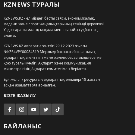
KZNEWS ТУРАЛЫ
KZNEWS.KZ - еліміздегі басты саяси, экономикалық,
мәдени және спорт жаңалықтарының сенімді дереккөзі.
Үздік сараптамалық мақала мен шынайы сұқбаттың
алаңы.
KZNEWS.KZ ақпарат агенттігі 29.12.2023 жылғы
№KZ64VPY00084819 Мерзімді баспасөз басылымын,
ақпараттық агенттікті және желілік басылымды есепке
қою туралы куәлігі, Ақпарат және коммуникация
министрлігінің Ақпарат комитетімен берілген.
Бұл желілік ресурстың ақпараттық өнімдері 18 жастан
асқан азаматтарға арналған.
БІЗГЕ ЖАЗЫЛУ
БАЙЛАНЫС