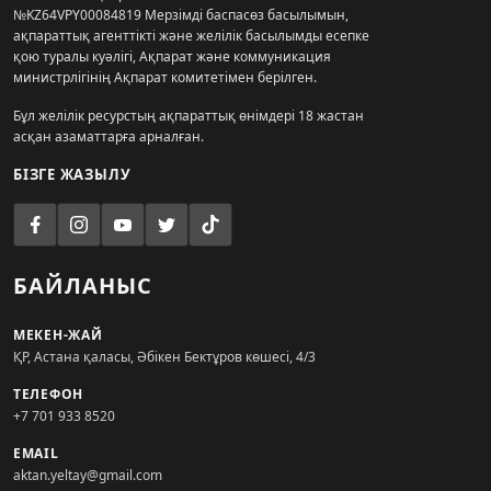
№KZ64VPY00084819 Мерзімді баспасөз басылымын,
ақпараттық агенттікті және желілік басылымды есепке
қою туралы куәлігі, Ақпарат және коммуникация
министрлігінің Ақпарат комитетімен берілген.
Бұл желілік ресурстың ақпараттық өнімдері 18 жастан
асқан азаматтарға арналған.
БІЗГЕ ЖАЗЫЛУ
БАЙЛАНЫС
МЕКЕН-ЖАЙ
ҚР, Астана қаласы, Әбікен Бектұров көшесі, 4/3
ТЕЛЕФОН
+7 701 933 8520
EMAIL
aktan.yeltay@gmail.com