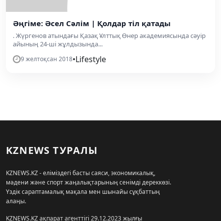
Әңгіме: Әсел Сәлім | Қолдар тіл қатады
. Жүргенов атындағы Қазақ Ұлттық Өнер академиясында сәуір
айының 24-ші жұлдызында...
•
Lifestyle
9 желтоқсан 2018
KZNEWS ТУРАЛЫ
KZNEWS.KZ - еліміздегі басты саяси, экономикалық,
мәдени және спорт жаңалықтарының сенімді дереккөзі.
Үздік сараптамалық мақала мен шынайы сұқбаттың
алаңы.
KZNEWS.KZ ақпарат агенттігі 29.12.2023 жылғы