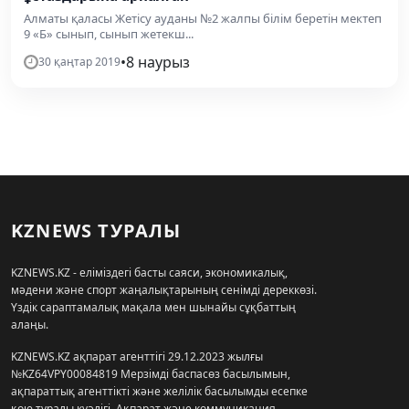
Алматы қаласы Жетісу ауданы №2 жалпы білім беретін мектеп
9 «Б» сынып, сынып жетекш...
•
8 наурыз
30 қаңтар 2019
KZNEWS ТУРАЛЫ
KZNEWS.KZ - еліміздегі басты саяси, экономикалық,
мәдени және спорт жаңалықтарының сенімді дереккөзі.
Үздік сараптамалық мақала мен шынайы сұқбаттың
алаңы.
KZNEWS.KZ ақпарат агенттігі 29.12.2023 жылғы
№KZ64VPY00084819 Мерзімді баспасөз басылымын,
ақпараттық агенттікті және желілік басылымды есепке
қою туралы куәлігі, Ақпарат және коммуникация