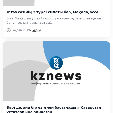
Ұстаз сөзінің 2 түрлі сипаты бар, мақала, эссе
Эссе: Жаңашыл ұстазҰстаз болу – жүректің батырлығы,Ұстаз
болу – сезімнің ақылдығы.Ұ...
•
Білім
6 ақпан 2019
Бәрі де, ана бір өзіңнен басталады » Қазақстан
ұстаздарына арналған