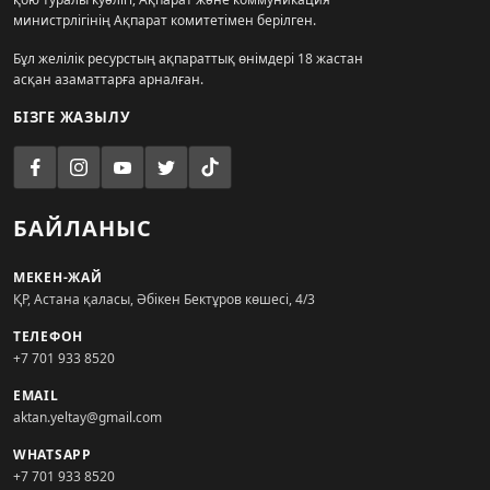
министрлігінің Ақпарат комитетімен берілген.
Бұл желілік ресурстың ақпараттық өнімдері 18 жастан
асқан азаматтарға арналған.
БІЗГЕ ЖАЗЫЛУ
БАЙЛАНЫС
МЕКЕН-ЖАЙ
ҚР, Астана қаласы, Әбікен Бектұров көшесі, 4/3
ТЕЛЕФОН
+7 701 933 8520
EMAIL
aktan.yeltay@gmail.com
WHATSAPP
+7 701 933 8520