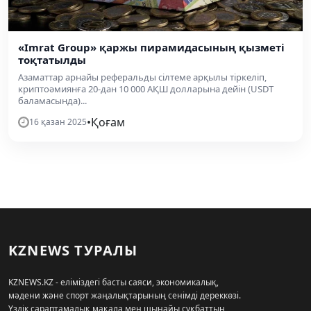
«Imrat Group» қаржы пирамидасының қызметі
тоқтатылды
Азаматтар арнайы реферальды сілтеме арқылы тіркеліп,
криптоәмиянға 20-дан 10 000 АҚШ долларына дейін (USDT
баламасында)...
•
Қоғам
16 қазан 2025
KZNEWS ТУРАЛЫ
KZNEWS.KZ - еліміздегі басты саяси, экономикалық,
мәдени және спорт жаңалықтарының сенімді дереккөзі.
Үздік сараптамалық мақала мен шынайы сұқбаттың