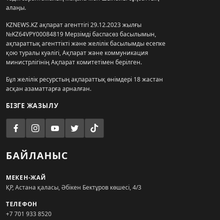
алаңы.
KZNEWS.KZ ақпарат агенттігі 29.12.2023 жылғы
№KZ64VPY00084819 Мерзімді баспасөз басылымын,
ақпараттық агенттікті және желілік басылымды есепке
қою туралы куәлігі, Ақпарат және коммуникация
министрлігінің Ақпарат комитетімен берілген.
Бұл желілік ресурстың ақпараттық өнімдері 18 жастан
асқан азаматтарға арналған.
БІЗГЕ ЖАЗЫЛУ
БАЙЛАНЫС
МЕКЕН-ЖАЙ
ҚР, Астана қаласы, Әбікен Бектұров көшесі, 4/3
ТЕЛЕФОН
+7 701 933 8520