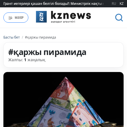
Грант иегерлері қашан белгілі болады?: Министрлік нақты мерзімді атад
Грант иегерлері қашан белгілі болады?: Министрлік нақты мерзімді атад
RU
KZ
МӘЗІР
Басты бет
/
#қаржы пирамида
#қаржы пирамида
Жалпы:
1
жаңалық