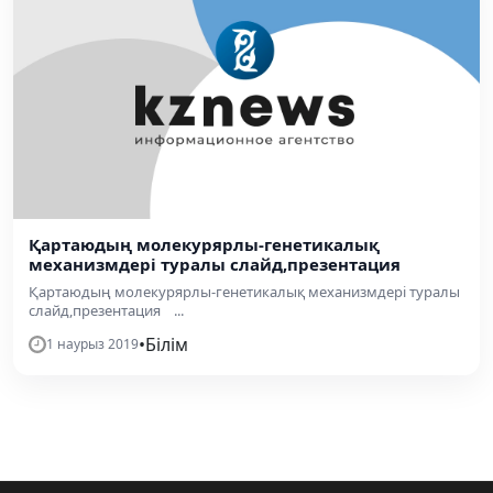
Қартаюдың молекурярлы-генетикалық
механизмдері туралы слайд,презентация
Қартаюдың молекурярлы-генетикалық механизмдері туралы
слайд,презентация ...
•
Білім
1 наурыз 2019