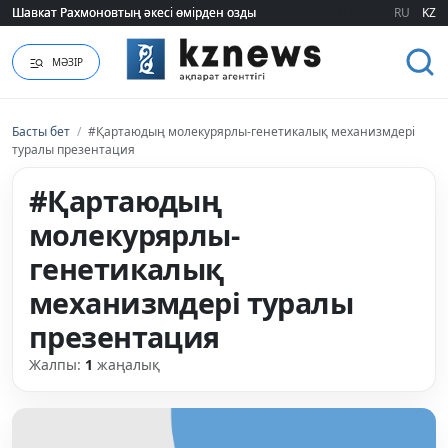
Шавкат Рахмоновтың әкесі өмірден озды
Шавкат Рахмоновтың әкесі өмірден озды
RU
KZ
МӘЗІР
Басты бет
/
#Қартаюдың молекурярлы-генетикалық механизмдері
туралы презентация
#Қартаюдың
молекурярлы-
генетикалық
механизмдері туралы
презентация
Жалпы:
1
жаңалық