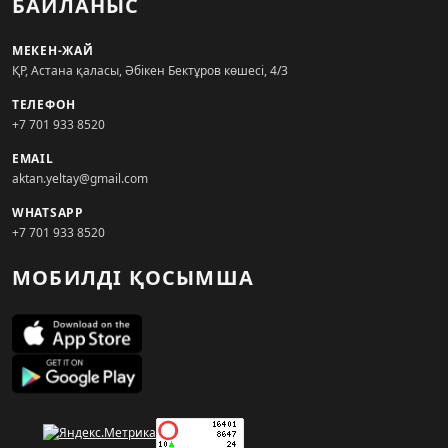
БАЙЛАНЫС
МЕКЕН-ЖАЙ
ҚР, Астана қаласы, Әбікен Бектұров көшесі, 4/3
ТЕЛЕФОН
+7 701 933 8520
EMAIL
aktan.yeltay@gmail.com
WHATSAPP
+7 701 933 8520
МОБИЛДІ ҚОСЫМША