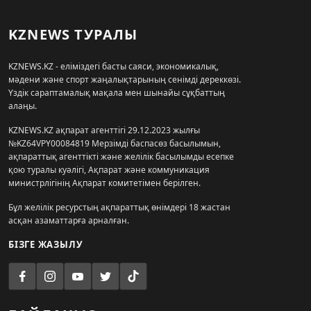
KZNEWS ТУРАЛЫ
KZNEWS.KZ - еліміздегі басты саяси, экономикалық,
мәдени және спорт жаңалықтарының сенімді дереккөзі.
Үздік сараптамалық мақала мен шынайы сұқбаттың
алаңы.
KZNEWS.KZ ақпарат агенттігі 29.12.2023 жылғы
№KZ64VPY00084819 Мерзімді баспасөз басылымын,
ақпараттық агенттікті және желілік басылымды есепке
қою туралы куәлігі, Ақпарат және коммуникация
министрлігінің Ақпарат комитетімен берілген.
Бұл желілік ресурстың ақпараттық өнімдері 18 жастан
асқан азаматтарға арналған.
БІЗГЕ ЖАЗЫЛУ