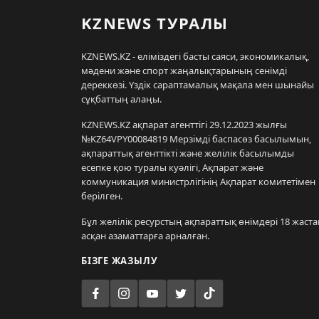
KZNEWS ТУРАЛЫ
KZNEWS.KZ - еліміздегі басты саяси, экономикалық,
мәдени және спорт жаңалықтарының сенімді
дереккөзі. Үздік сараптамалық мақала мен шынайы
сұқбаттың алаңы.
KZNEWS.KZ ақпарат агенттігі 29.12.2023 жылғы
№KZ64VPY00084819 Мерзімді баспасөз басылымын,
ақпараттық агенттікті және желілік басылымды
есепке қою туралы куәлігі, Ақпарат және
коммуникация министрлігінің Ақпарат комитетімен
берілген.
Бұл желілік ресурстың ақпараттық өнімдері 18 жаста
асқан азаматтарға арналған.
БІЗГЕ ЖАЗЫЛУ