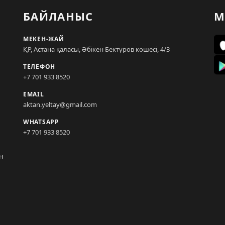
БАЙЛАНЫС
М
МЕКЕН-ЖАЙ
ҚР, Астана қаласы, Әбікен Бектұров көшесі, 4/3
ТЕЛЕФОН
+7 701 933 8520
EMAIL
aktan.yeltay@gmail.com
WHATSAPP
+7 701 933 8520
н