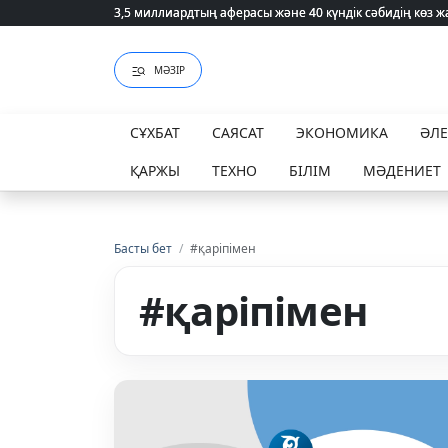
3,5 миллиардтың аферасы және 40 күндік сәбидің көз
3,5 миллиардтың аферасы және 40 күндік сәбидің көз
МӘЗІР
СҰХБАТ
САЯСАТ
ЭКОНОМИКА
ӘЛ
ҚАРЖЫ
ТЕХНО
БІЛІМ
МӘДЕНИЕТ
Басты бет
/
#қаріпімен
#қаріпімен