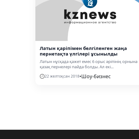
Латын қаріпімен белгіленген жаңа
пернетақта үлгілері ұсынылды
Латын нұсқада қажет емес 6 орыс әріпінің орнына
қазақ пернелері пайда болды. Ал екі...
•
Шоу-бизнес
22 желтоқсан 2018