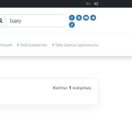
RU
KZ
йттан іздеу
итуция
# Таза Қазақстан
# Таяу Шығыс қақтығысы
Жалпы:
1
жаңалық