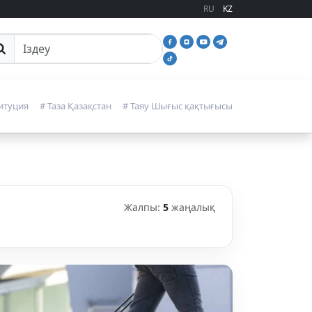
RU
KZ
йттан іздеу
итуция
# Таза Қазақстан
# Таяу Шығыс қақтығысы
Жалпы:
5
жаңалық