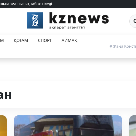
 шығармашылық табыс тіледі
 шығармашылық табыс тіледі
Са
ЕМ
ҚОҒАМ
СПОРТ
АЙМАҚ
# Жаңа Конст
ан