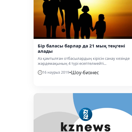
Бір баласы барлар да 21 мың теңгені
алады
Аз қамтылған отбасылардың кірісін санау кезінде
жәрдемақының 4 түрі есептелмейті...
•
Шоу-бизнес
16 наурыз 2019