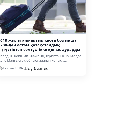
2018 жылы аймақтық квота бойынша
6700-ден астам қазақстандық
оңтүстіктен солтүстікке қоныс аударды
лардың көпшілігі Жамбыл, Түркістан, Қызылорда
әне Маңғыстау, облыстарынан қоныс а...
•
Шоу-бизнес
4 ақпан 2019