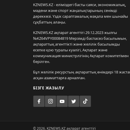
KZNEWS.KZ - еліміздегі басты саяси, экономикалық,
мәдени және спорт жаңалықтарының сенімді
дереккөзі. Үздік сараптамалық мақала мен шынайы
сұқбаттың алаңы.
KZNEWS.KZ ақпарат агенттігі 29.12.2023 жылғы
№KZ64VPY00084819 Мерзімді баспасөз басылымын,
ақпараттық агенттікті және желілік басылымды
есепке қою туралы куәлігі, Ақпарат және
коммуникация министрлігінің Ақпарат комитетімен
берілген.
Бұл желілік ресурстың ақпараттық өнімдері 18 жаста
асқан азаматтарға арналған.
БІЗГЕ ЖАЗЫЛУ
© 2026. KZNEWS.KZ ақпарат агенттігі