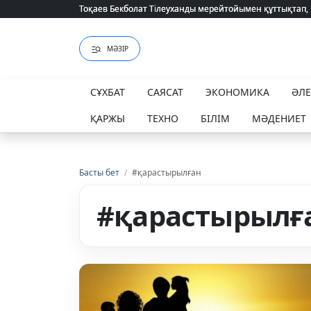
Тоқаев Бекболат Тілеуханды мерейтойымен құттықтап,
Тоқаев Бекболат Тілеуханды мерейтойымен құттықтап,
МӘЗІР
СҰХБАТ
САЯСАТ
ЭКОНОМИКА
ӘЛ
ҚАРЖЫ
ТЕХНО
БІЛІМ
МӘДЕНИЕТ
Басты бет
/
#қарастырылған
#қарастырылғ