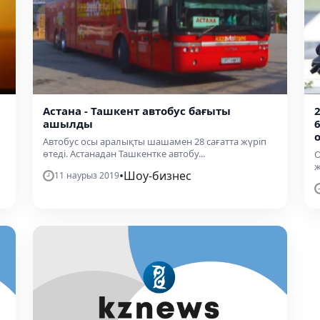
Астана - Ташкент автобус бағыты
ашылды
Автобус осы аралықты шашамен 28 сағатта жүріп
өтеді. Астанадан Ташкентке автобу...
О
ж
•
Шоу-бизнес
11 наурыз 2019