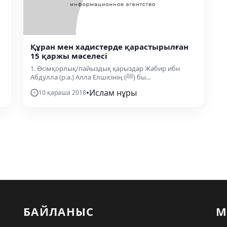
Құран мен хадистерде қарастырылған
15 қаржы мәселесі
1. Өсімқорлық/пайыздық қарыздар Жабир ибн
Абдулла (р.а.) Алла Елшісінің (ﷺ) бы...
•
Ислам нұры
10 қараша 2018
БАЙЛАНЫС
М