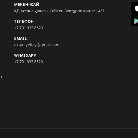
МЕКЕН-ЖАЙ
ҚР, Астана қаласы, Әбікен Бектұров көшесі, 4/3
ТЕЛЕФОН
+7 701 933 8520
EMAIL
aktan.yeltay@gmail.com
WHATSAPP
+7 701 933 8520
н