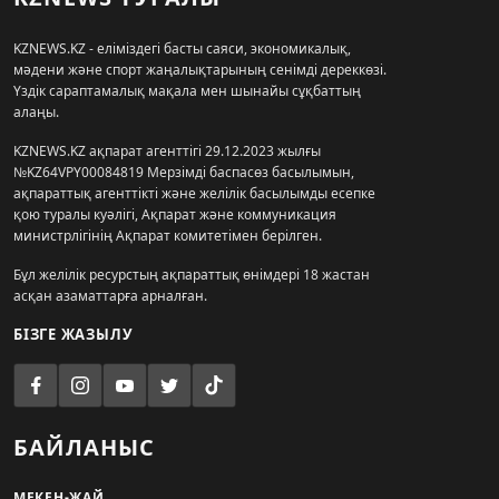
KZNEWS.KZ - еліміздегі басты саяси, экономикалық,
мәдени және спорт жаңалықтарының сенімді дереккөзі.
Үздік сараптамалық мақала мен шынайы сұқбаттың
алаңы.
KZNEWS.KZ ақпарат агенттігі 29.12.2023 жылғы
№KZ64VPY00084819 Мерзімді баспасөз басылымын,
ақпараттық агенттікті және желілік басылымды есепке
қою туралы куәлігі, Ақпарат және коммуникация
министрлігінің Ақпарат комитетімен берілген.
Бұл желілік ресурстың ақпараттық өнімдері 18 жастан
асқан азаматтарға арналған.
БІЗГЕ ЖАЗЫЛУ
БАЙЛАНЫС
МЕКЕН-ЖАЙ