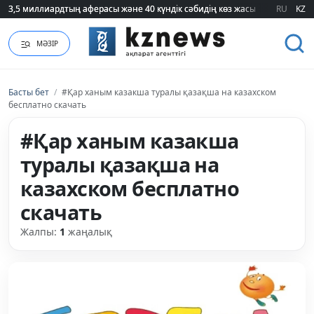
3,5 миллиардтың аферасы және 40 күндік сәбидің көз жасы: Медицинад
3,5 миллиардтың аферасы және 40 күндік сәбидің көз жасы: Медицинад
RU
KZ
МӘЗІР
Басты бет
/
#Қар ханым казакша туралы қазақша на казахском
бесплатно скачать
#Қар ханым казакша
туралы қазақша на
казахском бесплатно
скачать
Жалпы:
1
жаңалық