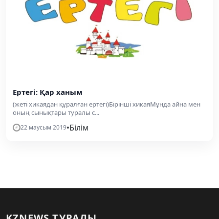
Ертегі: Қар ханым
(жеті хикаядан құралған ертегі)Бірінші хикаяМұнда айна мен
оның сынықтары туралы с...
•
Білім
22 маусым 2019
KZNEWS ТУРАЛЫ