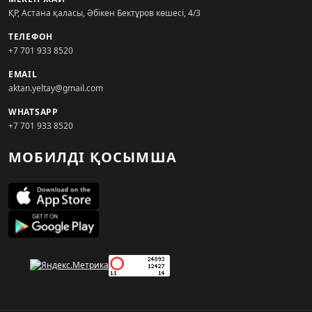
ҚР, Астана қаласы, Әбікен Бектұров көшесі, 4/3
ТЕЛЕФОН
+7 701 933 8520
EMAIL
aktan.yeltay@gmail.com
WHATSAPP
+7 701 933 8520
МОБИЛДІ ҚОСЫМША