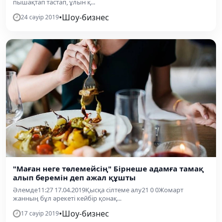
пышақтап тастап, ұлын қ...
•
Шоу-бизнес
24 сәуір 2019
"Маған неге төлемейсің" Бірнеше адамға тамақ
алып беремін деп ажал құшты
Әлемде11:27 17.04.2019Қысқа сілтеме алу21 0 0Жомарт
жанның бұл әрекеті кейбір қонақ...
•
Шоу-бизнес
17 сәуір 2019