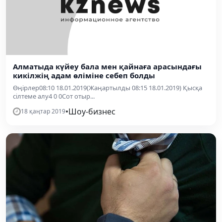
Алматыда күйеу бала мен қайнаға арасындағы
кикілжің адам өліміне себеп болды
Өңірлер08:10 18.01.2019(Жаңартылды 08:15 18.01.2019) Қысқа
сілтеме алу4 0 0Сот отыр...
•
Шоу-бизнес
18 қаңтар 2019