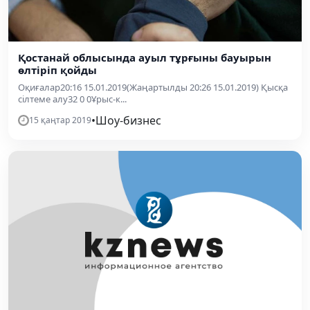
Қостанай облысында ауыл тұрғыны бауырын
өлтіріп қойды
Оқиғалар20:16 15.01.2019(Жаңартылды 20:26 15.01.2019) Қысқа
сілтеме алу32 0 0Ұрыс-к...
•
Шоу-бизнес
15 қаңтар 2019