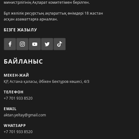
министрлігінің Ақпарат комитетімен берілген.
Бұл желілік ресурстың ақпараттық өнімдері 18 жастан
асқан азаматтарға арналған.
БІЗГЕ ЖАЗЫЛУ
БАЙЛАНЫС
МЕКЕН-ЖАЙ
ҚР, Астана қаласы, Әбікен Бектұров көшесі, 4/3
ТЕЛЕФОН
+7 701 933 8520
EMAIL
aktan.yeltay@gmail.com
WHATSAPP
+7 701 933 8520