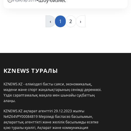
•
Шоу-бизнес
9 қаңтар 2019
‹
1
2
›
KZNEWS ТУРАЛЫ
KZNEWS.KZ - еліміздегі басты саяси, экономикалық,
мәдени және спорт жаңалықтарының сенімді дереккөзі.
Үздік сараптамалық мақала мен шынайы сұқбаттың
алаңы.
KZNEWS.KZ ақпарат агенттігі 29.12.2023 жылғы
№KZ64VPY00084819 Мерзімді баспасөз басылымын,
ақпараттық агенттікті және желілік басылымды есепке
қою туралы куәлігі, Ақпарат және коммуникация