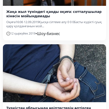
Жаңа жыл түніндегі қанды оқиға: сотталушылар
кінәсін мойындамады
Оқиға16:06 12.09.2019Қысқа сілтеме алу 0 0 0Басты күдікті суық
қару қолданғанын мой...
•
Шоу-бизнес
12 қыркүйек 2019
Түркістан облысында әріптестерін өлтірген