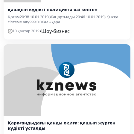
қашқын күдікті полицияға өзі келген
Қоғам20:38 10.01.2019(Жаңартылды 20:46 10.01.2019) Қысқа
сілтеме алу999 0 0Халықара...
•
Шоу-бизнес
10 қаңтар 2019
Қарағандыдағы қанды оқиға: қашып жүрген
күдікті ұсталды