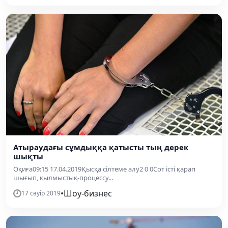
Атыраудағы сұмдыққа қатысты тың дерек
шықты
Оқиға09:15 17.04.2019Қысқа сілтеме алу2 0 0Сот істі қарап
шығып, қылмыстық-процессу...
•
Шоу-бизнес
17 сәуір 2019