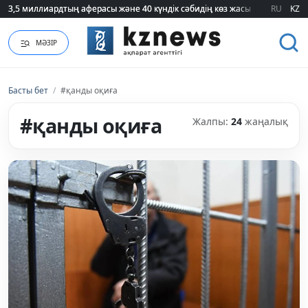
3,5 миллиардтың аферасы және 40 күндік сәбидің көз жасы: Медицинад
3,5 миллиардтың аферасы және 40 күндік сәбидің көз жасы: Медицинад
RU
KZ
МӘЗІР
Басты бет
/
#қанды оқиға
#қанды оқиға
Жалпы:
24
жаңалық