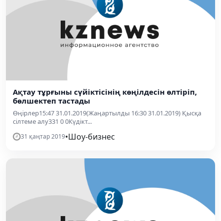
Ақтау тұрғыны сүйіктісінің көңілдесін өлтіріп,
бөлшектеп тастады
Өңірлер15:47 31.01.2019(Жаңартылды 16:30 31.01.2019) Қысқа
сілтеме алу331 0 0Күдікт...
•
Шоу-бизнес
31 қаңтар 2019