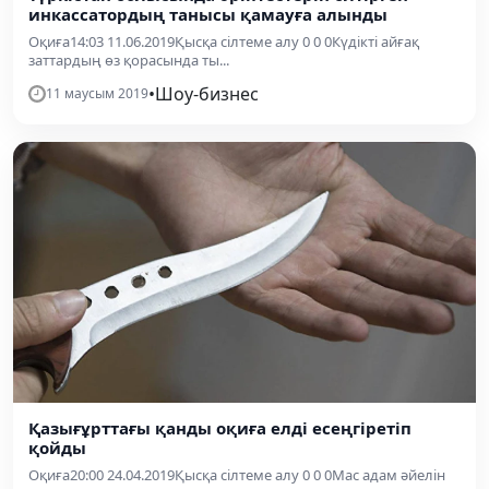
инкассатордың танысы қамауға алынды
Оқиға14:03 11.06.2019Қысқа сілтеме алу 0 0 0Күдікті айғақ
заттардың өз қорасында ты...
•
Шоу-бизнес
11 маусым 2019
Қазығұрттағы қанды оқиға елді есеңгіретіп
қойды
Оқиға20:00 24.04.2019Қысқа сілтеме алу 0 0 0Мас адам әйелін