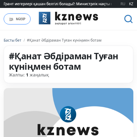
Грант иегерлері қашан белгілі болады?: Министрлік нақты мерзімді атад
Грант иегерлері қашан белгілі болады?: Министрлік нақты мерзімді атад
RU
KZ
МӘЗІР
Басты бет
/
#Қанат Әбдіраман Туған күніңмен ботам
#Қанат Әбдіраман Туған
күніңмен ботам
Жалпы:
1
жаңалық