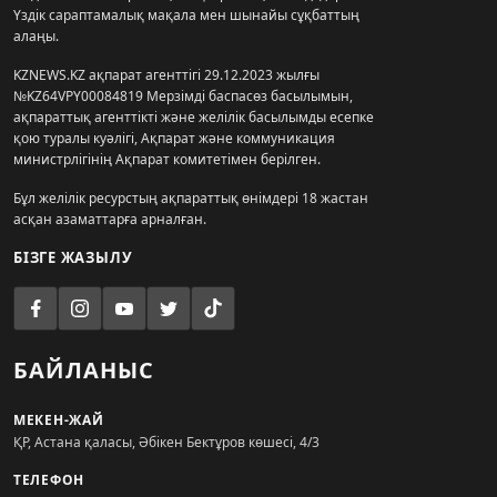
Үздік сараптамалық мақала мен шынайы сұқбаттың
алаңы.
KZNEWS.KZ ақпарат агенттігі 29.12.2023 жылғы
№KZ64VPY00084819 Мерзімді баспасөз басылымын,
ақпараттық агенттікті және желілік басылымды есепке
қою туралы куәлігі, Ақпарат және коммуникация
министрлігінің Ақпарат комитетімен берілген.
Бұл желілік ресурстың ақпараттық өнімдері 18 жастан
асқан азаматтарға арналған.
БІЗГЕ ЖАЗЫЛУ
БАЙЛАНЫС
МЕКЕН-ЖАЙ
ҚР, Астана қаласы, Әбікен Бектұров көшесі, 4/3
ТЕЛЕФОН