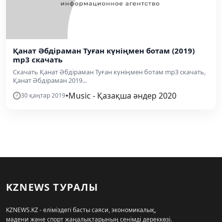
Қанат Әбдіраман Туған күніңмен ботам (2019)
mp3 скачать
Скачать Қанат Әбдіраман Туған күніңмен ботам mp3 скачать,
Қанат Әбдіраман 2019...
•
Music - Қазақша әндер 2020
30 қаңтар 2019
KZNEWS ТУРАЛЫ
KZNEWS.KZ - еліміздегі басты саяси, экономикалық,
мәдени және спорт жаңалықтарының сенімді дереккөзі.