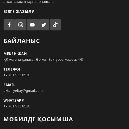
асқан азаматтарға арналған.
БІЗГЕ ЖАЗЫЛУ
БАЙЛАНЫС
МЕКЕН-ЖАЙ
ҚР, Астана қаласы, Әбікен Бектұров көшесі, 4/3
ТЕЛЕФОН
+7 701 933 8520
EMAIL
aktan.yeltay@gmail.com
WHATSAPP
+7 701 933 8520
МОБИЛДІ ҚОСЫМША