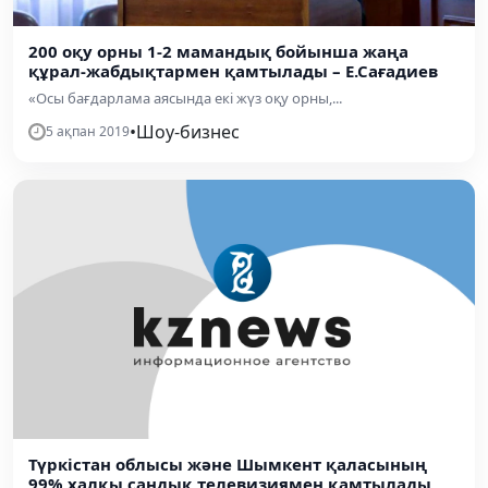
200 оқу орны 1-2 мамандық бойынша жаңа
құрал-жабдықтармен қамтылады – Е.Сағадиев
«Осы бағдарлама аясында екі жүз оқу орны,...
•
Шоу-бизнес
5 ақпан 2019
Түркістан облысы және Шымкент қаласының
99% халқы сандық телевизиямен қамтылады