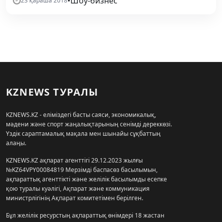
•
Шоу-бизнес
23 қараша 2018
KZNEWS ТУРАЛЫ
KZNEWS.KZ - еліміздегі басты саяси, экономикалық,
мәдени және спорт жаңалықтарының сенімді дереккөзі.
Үздік сараптамалық мақала мен шынайы сұқбаттың
алаңы.
KZNEWS.KZ ақпарат агенттігі 29.12.2023 жылғы
№KZ64VPY00084819 Мерзімді баспасөз басылымын,
ақпараттық агенттікті және желілік басылымды есепке
қою туралы куәлігі, Ақпарат және коммуникация
министрлігінің Ақпарат комитетімен берілген.
Бұл желілік ресурстың ақпараттық өнімдері 18 жастан