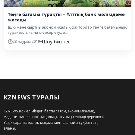
Теңге бағамы тұрақты – Ұлттық банк мәлімдеме
жасады
Ішкі және сыртқы экономикалық факторлар теңге бағамының
тұрақтылығына оң әсер етуде...
•
Шоу-бизнес
23 наурыз 2019
KZNEWS ТУРАЛЫ
KZNEWS.KZ - еліміздегі басты саяси, экономикалық,
мәдени және спорт жаңалықтарының сенімді дереккөзі.
Үздік сараптамалық мақала мен шынайы сұқбаттың
алаңы.