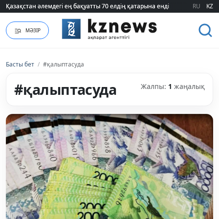
Қазақстан әлемдегі ең бақуатты 70 елдің қатарына енді
Қазақстан әлемдегі ең бақуатты 70 елдің қатарына енді
RU
KZ
МӘЗІР
Басты бет
/
#қалыптасуда
#қалыптасуда
Жалпы:
1
жаңалық