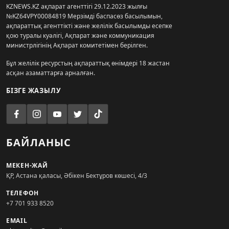
KZNEWS.KZ ақпарат агенттігі 29.12.2023 жылғы
№KZ64VPY00084819 Мерзімді баспасөз басылымын,
ақпараттық агенттікті және желілік басылымды есепке
қою туралы куәлігі, Ақпарат және коммуникация
министрлігінің Ақпарат комитетімен берілген.
Бұл желілік ресурстың ақпараттық өнімдері 18 жастан
асқан азаматтарға арналған.
БІЗГЕ ЖАЗЫЛУ
БАЙЛАНЫС
МЕКЕН-ЖАЙ
ҚР, Астана қаласы, Әбікен Бектұров көшесі, 4/3
ТЕЛЕФОН
+7 701 933 8520
EMAIL