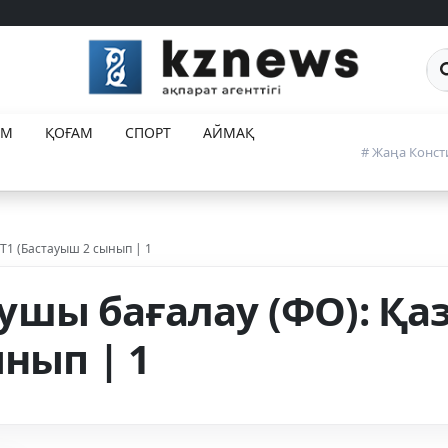
Са
ЕМ
ҚОҒАМ
СПОРТ
АЙМАҚ
# Жаңа Конст
 Т1 (Бастауыш 2 сынып | 1
ы бағалау (ФО): Қаза
нып | 1