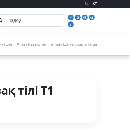
RU
KZ
йттан іздеу
итуция
# Таза Қазақстан
# Таяу Шығыс қақтығысы
қ тілі Т1