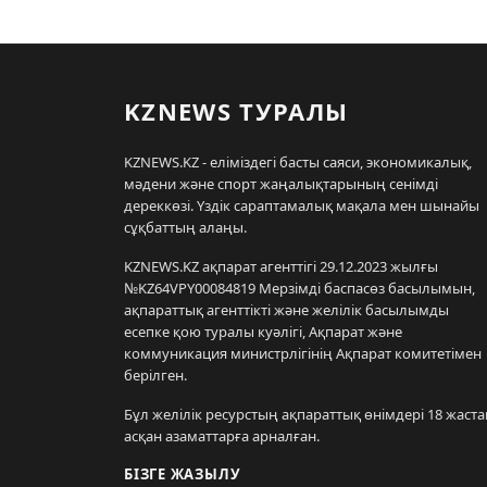
KZNEWS ТУРАЛЫ
KZNEWS.KZ - еліміздегі басты саяси, экономикалық,
мәдени және спорт жаңалықтарының сенімді
дереккөзі. Үздік сараптамалық мақала мен шынайы
сұқбаттың алаңы.
KZNEWS.KZ ақпарат агенттігі 29.12.2023 жылғы
№KZ64VPY00084819 Мерзімді баспасөз басылымын,
ақпараттық агенттікті және желілік басылымды
есепке қою туралы куәлігі, Ақпарат және
коммуникация министрлігінің Ақпарат комитетімен
берілген.
Бұл желілік ресурстың ақпараттық өнімдері 18 жаста
асқан азаматтарға арналған.
БІЗГЕ ЖАЗЫЛУ