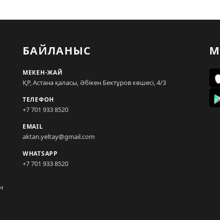
БАЙЛАНЫС
М
МЕКЕН-ЖАЙ
ҚР, Астана қаласы, Әбікен Бектұров көшесі, 4/3
ТЕЛЕФОН
+7 701 933 8520
EMAIL
aktan.yeltay@gmail.com
WHATSAPP
+7 701 933 8520
н