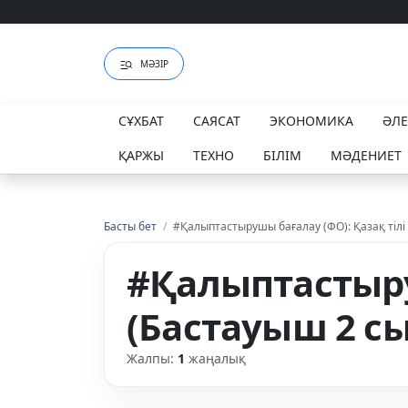
Шавкат Рахмоновтың әкесі өмірден озды
МӘЗІР
СҰХБАТ
САЯСАТ
ЭКОНОМИКА
ӘЛ
ҚАРЖЫ
ТЕХНО
БІЛІМ
МӘДЕНИЕТ
Басты бет
/
#Қалыптастырушы бағалау (ФО): Қазақ тілі
#Қалыптастыруш
(Бастауыш 2 сы
Жалпы:
1
жаңалық