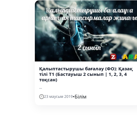
Қалыптастырушы бағалау (ФО): Қазақ
тілі Т1 (Бастауыш 2 сынып | 1, 2, 3, 4
тоқсан)
...
•
Білім
23 маусым 2019