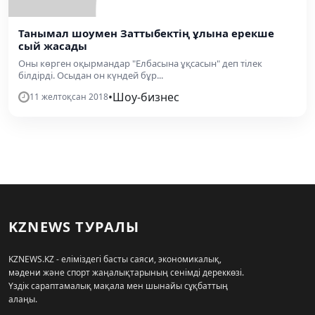
Танымал шоумен Заттыбектің ұлына ерекше
сый жасады
Оны көрген оқырмандар "Елбасына ұқсасын" деп тілек
білдірді. Осыдан он күндей бұр...
•
Шоу-бизнес
11 желтоқсан 2018
KZNEWS ТУРАЛЫ
KZNEWS.KZ - еліміздегі басты саяси, экономикалық,
мәдени және спорт жаңалықтарының сенімді дереккөзі.
Үздік сараптамалық мақала мен шынайы сұқбаттың
алаңы.