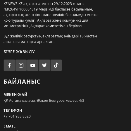
KZNEWS.KZ ақпарат агенттігі 29.12.2023 жылғы
№KZ64VPY00084819 Мерзімді баспасөз басылымын,
ақпараттық агенттікті және желілік басылымды есепке
қою туралы куәлігі, Ақпарат және коммуникация
министрлігінің Ақпарат комитетімен берілген.
Бұл желілік ресурстың ақпараттық өнімдері 18 жастан
асқан азаматтарға арналған.
БІЗГЕ ЖАЗЫЛУ
БАЙЛАНЫС
МЕКЕН-ЖАЙ
ҚР, Астана қаласы, Әбікен Бектұров көшесі, 4/3
ТЕЛЕФОН
+7 701 933 8520
EMAIL