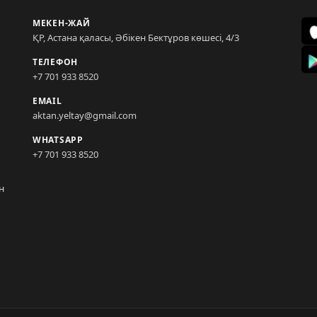
МЕКЕН-ЖАЙ
ҚР, Астана қаласы, Әбікен Бектұров көшесі, 4/3
ТЕЛЕФОН
+7 701 933 8520
EMAIL
aktan.yeltay@gmail.com
WHATSAPP
+7 701 933 8520
н