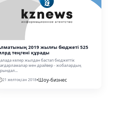
Алматының 2019 жылғы бюджеті 525
млрд теңгені құрады
алада келер жылдан бастап бюджеттік
ағдарламалар мен драйвер - жобалардың
рындал...
•
Шоу-бизнес
21 желтоқсан 2018