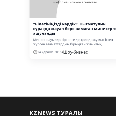
"Білетініңізді көрдік!" Нығматулин
сұраққа жауап бере алмаған министрг
ашуланды
Министр ауылда тіркелсе де, қалада жұмыс істеп
жүрген азаматтардың бірыңғай жиынтық...
•
Шоу-бизнес
14 қараша 2018
KZNEWS ТУРАЛЫ