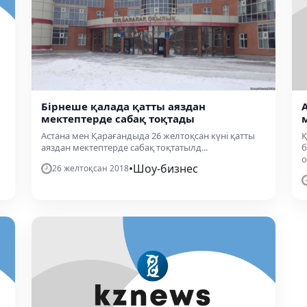
Бірнеше қалада қатты аяздан
мектептерде сабақ тоқтады
Астана мен Қарағандыда 26 желтоқсан күні қатты
Қ
аяздан мектептерде сабақ тоқтатылд...
б
о
•
Шоу-бизнес
26 желтоқсан 2018