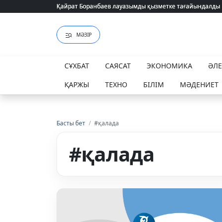
Қайрат Боранбаев лауазымды қызметке тағайындалды
Қайрат Боранбаев лауазымды қызметке тағайындалды
МӘЗІР
СҰХБАТ
САЯСАТ
ЭКОНОМИКА
ӘЛ
ҚАРЖЫ
ТЕХНО
БІЛІМ
МӘДЕНИЕТ
Басты бет
/
#қалада
#қалада