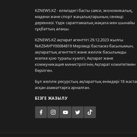
KZNEWS.KZ - еліміздегі басты саяси, экономикалық,
мәдени және спорт жаңалықтарының сенімді
дереккөзі. Үздік сараптамалық мақала мен шынайы
сұқбаттың алаңы.
KZNEWS.KZ ақпарат агенттігі 29.12.2023 жылғы
№KZ64VPY00084819 Мерзімді баспасөз басылымын,
ақпараттық агенттікті және желілік басылымды
есепке қою туралы куәлігі, Ақпарат және
коммуникация министрлігінің Ақпарат комитетімен
берілген.
Бұл желілік ресурстың ақпараттық өнімдері 18 жаста
асқан азаматтарға арналған.
БІЗГЕ ЖАЗЫЛУ