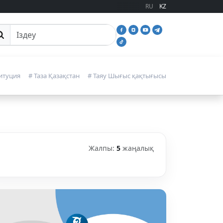
RU
KZ
йттан іздеу
итуция
# Таза Қазақстан
# Таяу Шығыс қақтығысы
Жалпы:
5
жаңалық