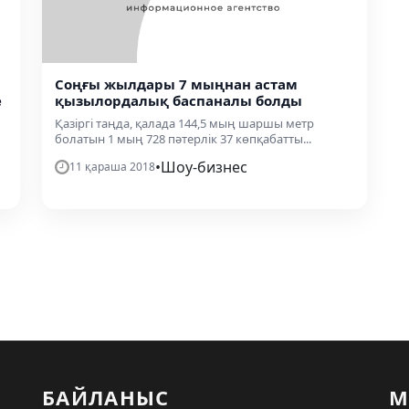
Соңғы жылдары 7 мыңнан астам
е
қызылордалық баспаналы болды
Қазіргі таңда, қалада 144,5 мың шаршы метр
болатын 1 мың 728 пәтерлік 37 көпқабатты...
•
Шоу-бизнес
11 қараша 2018
БАЙЛАНЫС
М