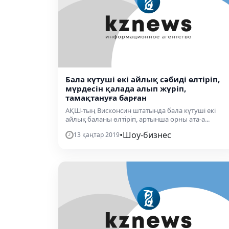
Бала күтуші екі айлық сәбиді өлтіріп,
мүрдесін қалада алып жүріп,
тамақтануға барған
АҚШ-тың Висконсин штатында бала күтуші екі
айлық баланы өлтіріп, артынша орны ата-а...
•
Шоу-бизнес
13 қаңтар 2019