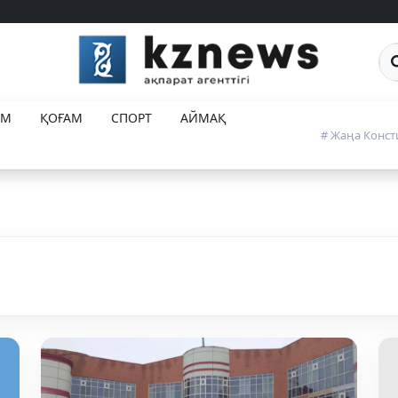
Са
ЕМ
ҚОҒАМ
СПОРТ
АЙМАҚ
# Жаңа Конст