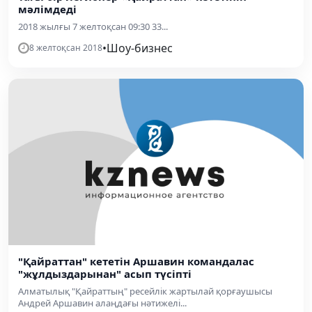
мәлімдеді
2018 жылғы 7 желтоқсан 09:30 33...
•
Шоу-бизнес
8 желтоқсан 2018
"Қайраттан" кететін Аршавин командалас
"жұлдыздарынан" асып түсіпті
Алматылық "Қайраттың" ресейлік жартылай қорғаушысы
Андрей Аршавин алаңдағы нәтижелі...