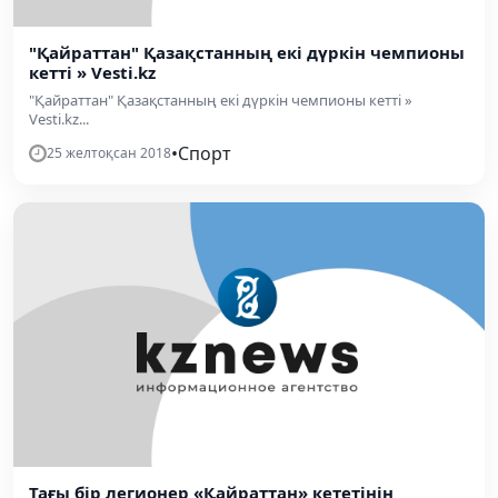
"Қайраттан" Қазақстанның екі дүркін чемпионы
кетті » Vesti.kz
"Қайраттан" Қазақстанның екі дүркін чемпионы кетті »
Vesti.kz...
•
Спорт
25 желтоқсан 2018
Тағы бір легионер «Қайраттан» кететінін