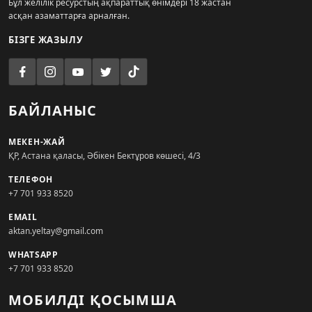
Бұл желілік ресурстың ақпараттық өнімдері 18 жастан
асқан азаматтарға арналған.
БІЗГЕ ЖАЗЫЛУ
БАЙЛАНЫС
МЕКЕН-ЖАЙ
ҚР, Астана қаласы, Әбікен Бектұров көшесі, 4/3
ТЕЛЕФОН
+7 701 933 8520
EMAIL
aktan.yeltay@gmail.com
WHATSAPP
+7 701 933 8520
МОБИЛДІ ҚОСЫМША