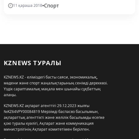
•
Спорт
11 қараша 2018
KZNEWS ТУРАЛЫ
KZNEWS.KZ - еліміздегі басты саяси, экономикалық,
мәдени және спорт жаңалықтарының сенімді дереккөзі.
Үздік сараптамалық мақала мен шынайы сұқбаттың
алаңы.
KZNEWS.KZ ақпарат агенттігі 29.12.2023 жылғы
№KZ64VPY00084819 Мерзімді баспасөз басылымын,
ақпараттық агенттікті және желілік басылымды есепке
қою туралы куәлігі, Ақпарат және коммуникация
министрлігінің Ақпарат комитетімен берілген.