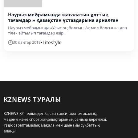
Наурыз мейрамында жасалатын ұлттық
тағамдар » Қазақстан ұстаздарына арналған
Наурыз мейрамында «Ұлыс оң болсын, Ақ мол болсын» - деп
тілек айтылып тағамдар әзір...
•
Lifestyle
30 қаңтар 2019
KZNEWS ТУРАЛЫ
KZNEWS.KZ - еліміздегі басты саяси, экономикалық,
мәдени және спорт жаңалықтарының сенімді дереккөзі.
Үздік сараптамалық мақала мен шынайы сұқбаттың
алаңы.