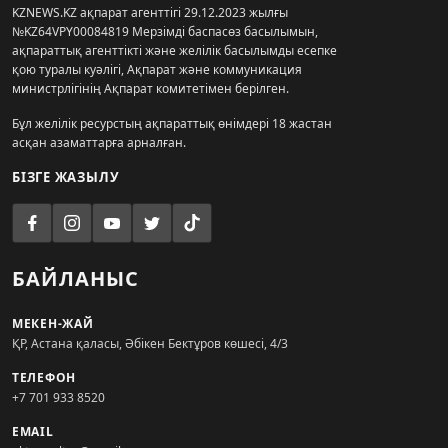
KZNEWS.KZ ақпарат агенттігі 29.12.2023 жылғы
№KZ64VPY00084819 Мерзімді баспасөз басылымын,
ақпараттық агенттікті және желілік басылымды есепке
қою туралы куәлігі, Ақпарат және коммуникация
министрлігінің Ақпарат комитетімен берілген.
Бұл желілік ресурстың ақпараттық өнімдері 18 жастан
асқан азаматтарға арналған.
БІЗГЕ ЖАЗЫЛУ
БАЙЛАНЫС
МЕКЕН-ЖАЙ
ҚР, Астана қаласы, Әбікен Бектұров көшесі, 4/3
ТЕЛЕФОН
+7 701 933 8520
EMAIL