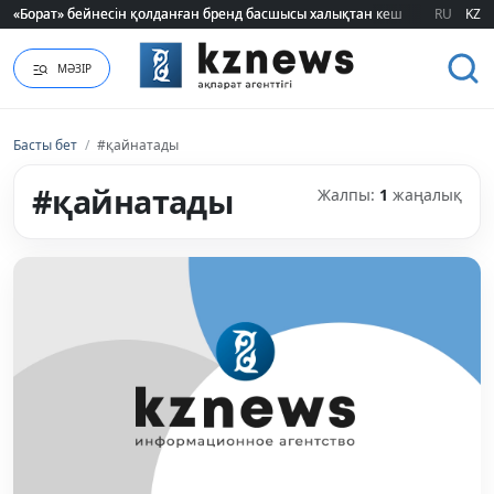
«Борат» бейнесін қолданған бренд басшысы халықтан кешірім сұрады
«Борат» бейнесін қолданған бренд басшысы халықтан кешірім сұрады
RU
KZ
МӘЗІР
Басты бет
/
#қайнатады
#қайнатады
Жалпы:
1
жаңалық