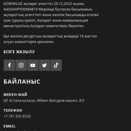
KZNEWS.KZ ақпарат агенттігі 29.12.2023 жылғы
№KZ64VPY00084819 Мерзімді баспасөз басылымын,
ақпараттық агенттікті және желілік басылымды есепке
қою туралы куәлігі, Ақпарат және коммуникация
министрлігінің Ақпарат комитетімен берілген.
Бұл желілік ресурстың ақпараттық өнімдері 18 жастан
асқан азаматтарға арналған.
БІЗГЕ ЖАЗЫЛУ
БАЙЛАНЫС
МЕКЕН-ЖАЙ
ҚР, Астана қаласы, Әбікен Бектұров көшесі, 4/3
ТЕЛЕФОН
+7 701 933 8520
EMAIL