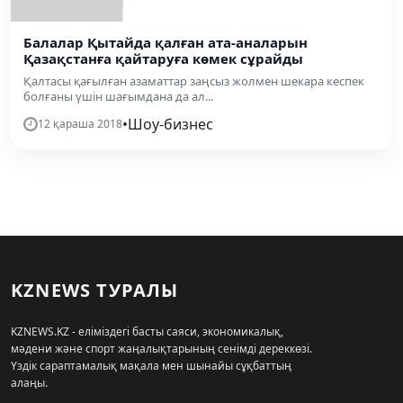
Балалар Қытайда қалған ата-аналарын
Қазақстанға қайтаруға көмек сұрайды
Қалтасы қағылған азаматтар заңсыз жолмен шекара кеспек
болғаны үшін шағымдана да ал...
•
Шоу-бизнес
12 қараша 2018
KZNEWS ТУРАЛЫ
KZNEWS.KZ - еліміздегі басты саяси, экономикалық,
мәдени және спорт жаңалықтарының сенімді дереккөзі.
Үздік сараптамалық мақала мен шынайы сұқбаттың
алаңы.