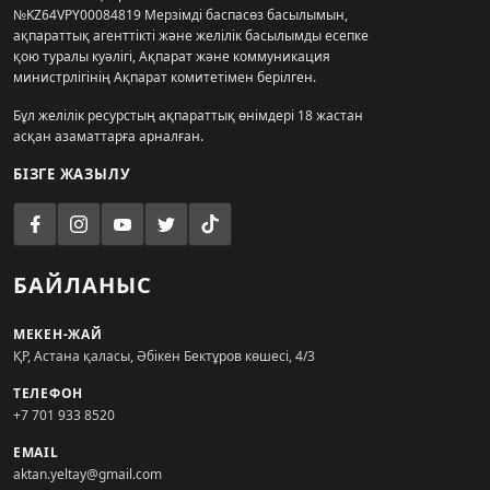
№KZ64VPY00084819 Мерзімді баспасөз басылымын,
ақпараттық агенттікті және желілік басылымды есепке
қою туралы куәлігі, Ақпарат және коммуникация
министрлігінің Ақпарат комитетімен берілген.
Бұл желілік ресурстың ақпараттық өнімдері 18 жастан
асқан азаматтарға арналған.
БІЗГЕ ЖАЗЫЛУ
БАЙЛАНЫС
МЕКЕН-ЖАЙ
ҚР, Астана қаласы, Әбікен Бектұров көшесі, 4/3
ТЕЛЕФОН
+7 701 933 8520
EMAIL
aktan.yeltay@gmail.com