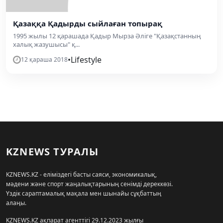
Қазаққа Қадырды сыйлаған топырақ
1995 жылы 12 қарашада Қадыр Мырза Әліге "Қазақстанның
халық жазушысы" қ...
•
Lifestyle
12 қараша 2018
KZNEWS ТУРАЛЫ
KZNEWS.KZ - еліміздегі басты саяси, экономикалық,
мәдени және спорт жаңалықтарының сенімді дереккөзі.
Үздік сараптамалық мақала мен шынайы сұқбаттың
алаңы.
KZNEWS.KZ ақпарат агенттігі 29.12.2023 жылғы