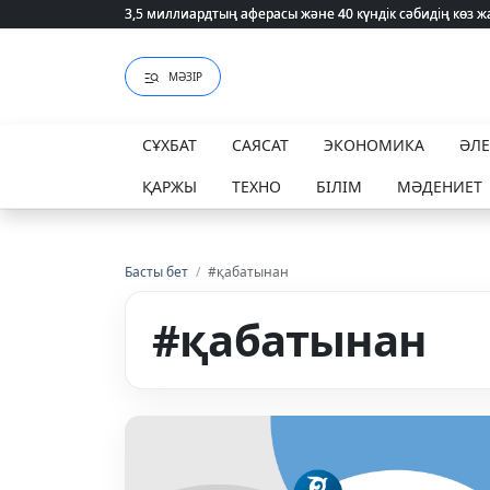
3,5 миллиардтың аферасы және 40 күндік сәбидің көз
3,5 миллиардтың аферасы және 40 күндік сәбидің көз
МӘЗІР
СҰХБАТ
САЯСАТ
ЭКОНОМИКА
ӘЛ
ҚАРЖЫ
ТЕХНО
БІЛІМ
МӘДЕНИЕТ
Басты бет
/
#қабатынан
#қабатынан