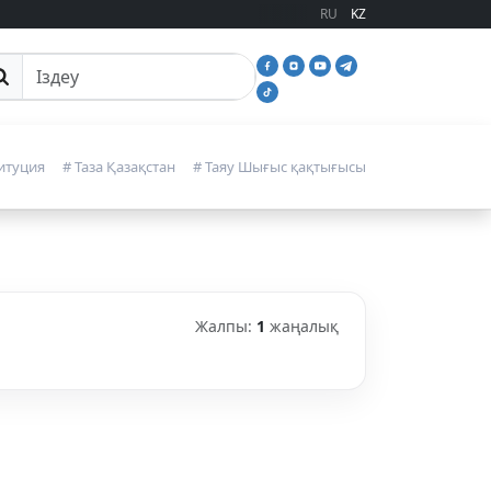
RU
KZ
йттан іздеу
итуция
# Таза Қазақстан
# Таяу Шығыс қақтығысы
Жалпы:
1
жаңалық