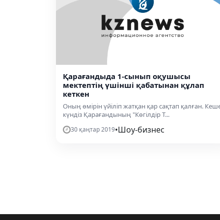
Қарағандыда 1-сынып оқушысы
мектептің үшінші қабатынан құлап
кеткен
Оның өмірін үйіліп жатқан қар сақтап қалған. Кеш
күндіз Қарағандының "Көгілдір Т...
•
Шоу-бизнес
30 қаңтар 2019