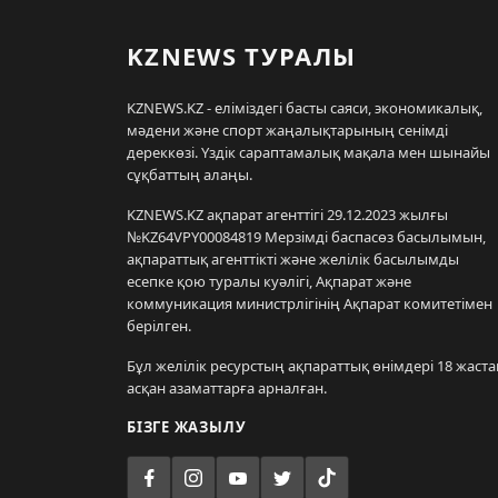
KZNEWS ТУРАЛЫ
KZNEWS.KZ - еліміздегі басты саяси, экономикалық,
мәдени және спорт жаңалықтарының сенімді
дереккөзі. Үздік сараптамалық мақала мен шынайы
сұқбаттың алаңы.
KZNEWS.KZ ақпарат агенттігі 29.12.2023 жылғы
№KZ64VPY00084819 Мерзімді баспасөз басылымын,
ақпараттық агенттікті және желілік басылымды
есепке қою туралы куәлігі, Ақпарат және
коммуникация министрлігінің Ақпарат комитетімен
берілген.
Бұл желілік ресурстың ақпараттық өнімдері 18 жаста
асқан азаматтарға арналған.
БІЗГЕ ЖАЗЫЛУ