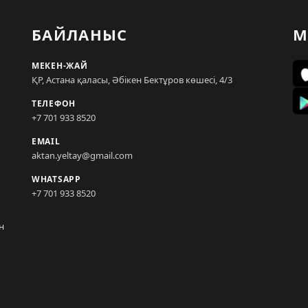
БАЙЛАНЫС
М
МЕКЕН-ЖАЙ
ҚР, Астана қаласы, Әбікен Бектұров көшесі, 4/3
ТЕЛЕФОН
+7 701 933 8520
EMAIL
aktan.yeltay@gmail.com
WHATSAPP
+7 701 933 8520
н