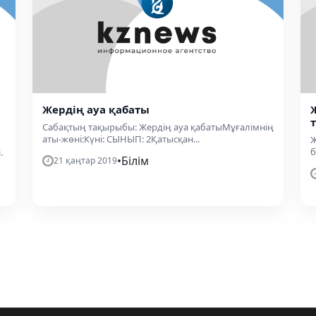
Жердің ауа қабаты
Сабақтың тақырыбы: Жердің ауа қабатыМұғалімнің
аты-жөні:Күні: СЫНЫП: 2Қатысқан...
Ж
б
.
•
Білім
21 қаңтар 2019