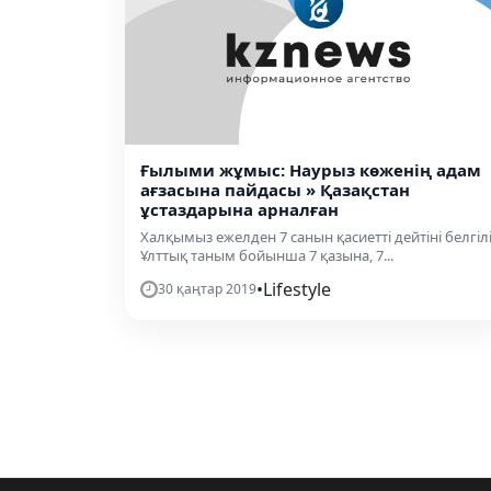
Ғылыми жұмыс: Наурыз көженің адам
ағзасына пайдасы » Қазақстан
ұстаздарына арналған
Халқымыз ежелден 7 санын қасиетті дейтіні белгілі
Ұлттық таным бойынша 7 қазына, 7...
•
Lifestyle
30 қаңтар 2019