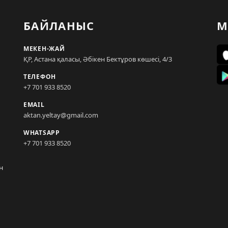
БАЙЛАНЫС
М
МЕКЕН-ЖАЙ
ҚР, Астана қаласы, Әбікен Бектұров көшесі, 4/3
ТЕЛЕФОН
+7 701 933 8520
EMAIL
aktan.yeltay@gmail.com
WHATSAPP
+7 701 933 8520
н