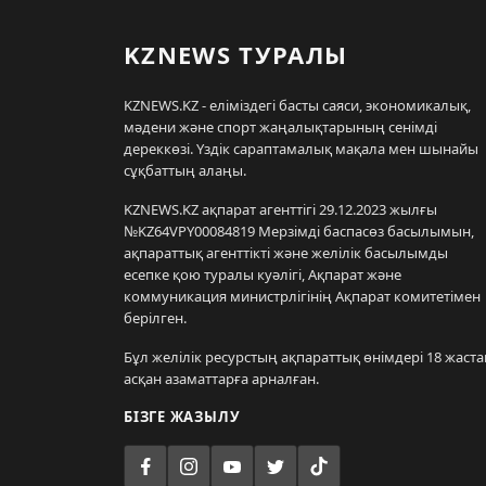
KZNEWS ТУРАЛЫ
KZNEWS.KZ - еліміздегі басты саяси, экономикалық,
мәдени және спорт жаңалықтарының сенімді
дереккөзі. Үздік сараптамалық мақала мен шынайы
сұқбаттың алаңы.
KZNEWS.KZ ақпарат агенттігі 29.12.2023 жылғы
№KZ64VPY00084819 Мерзімді баспасөз басылымын,
ақпараттық агенттікті және желілік басылымды
есепке қою туралы куәлігі, Ақпарат және
коммуникация министрлігінің Ақпарат комитетімен
берілген.
Бұл желілік ресурстың ақпараттық өнімдері 18 жаста
асқан азаматтарға арналған.
БІЗГЕ ЖАЗЫЛУ