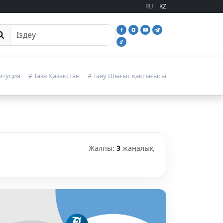
RU
KZ
йттан іздеу
итуция
# Таза Қазақстан
# Таяу Шығыс қақтығысы
Жалпы:
3
жаңалық