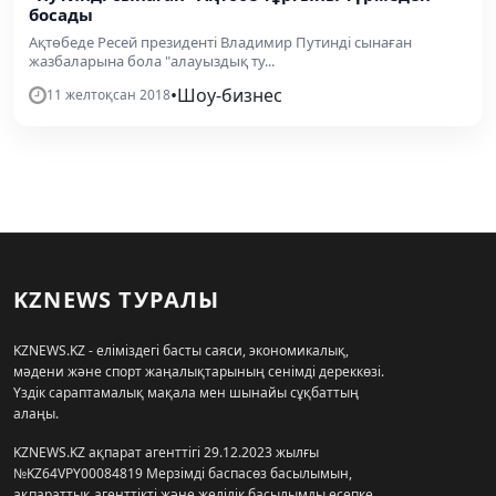
босады
Ақтөбеде Ресей президенті Владимир Путинді сынаған
жазбаларына бола "алауыздық ту...
•
Шоу-бизнес
11 желтоқсан 2018
KZNEWS ТУРАЛЫ
KZNEWS.KZ - еліміздегі басты саяси, экономикалық,
мәдени және спорт жаңалықтарының сенімді дереккөзі.
Үздік сараптамалық мақала мен шынайы сұқбаттың
алаңы.
KZNEWS.KZ ақпарат агенттігі 29.12.2023 жылғы
№KZ64VPY00084819 Мерзімді баспасөз басылымын,
ақпараттық агенттікті және желілік басылымды есепке