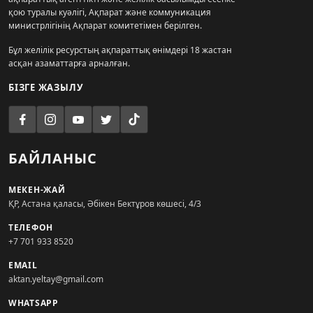
қою туралы куәлігі, Ақпарат және коммуникация
министрлігінің Ақпарат комитетімен берілген.
Бұл желілік ресурстың ақпараттық өнімдері 18 жастан
асқан азаматтарға арналған.
БІЗГЕ ЖАЗЫЛУ
БАЙЛАНЫС
МЕКЕН-ЖАЙ
ҚР, Астана қаласы, Әбікен Бектұров көшесі, 4/3
ТЕЛЕФОН
+7 701 933 8520
EMAIL
aktan.yeltay@gmail.com
WHATSAPP