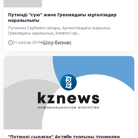
Путинді "сүю" және Грекиядағы мұғалімдер
наразылығы
Путиннің Сербияға сапары, Ауғанстандағы жарылыс,
Грекиядағы наразылық, Киевтегі өр...
•
Шоу-бизнес
21 қаңтар 2019
"Путинді сынаған" Ақтөбе тұрғыны түрмеден