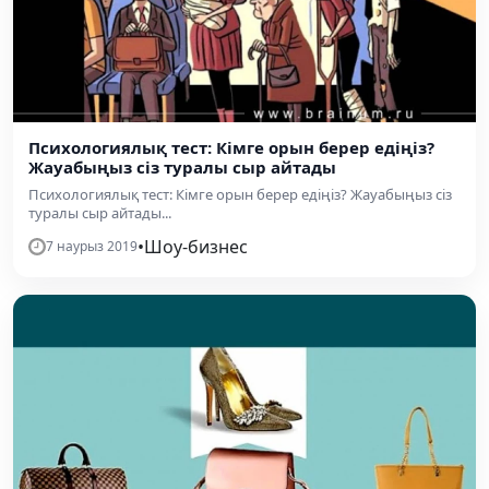
Психологиялық тест: Кімге орын берер едіңіз?
Жауабыңыз сіз туралы сыр айтады
Психологиялық тест: Кімге орын берер едіңіз? Жауабыңыз сіз
туралы сыр айтады...
•
Шоу-бизнес
7 наурыз 2019