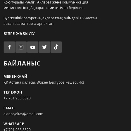
қою туралы куәлігі, Ақпарат және коммуникация
министрлігінің Ақпарат комитетімен берілген.
Бұл желілік ресурстың ақпараттық өнімдері 18 жастан
асқан азаматтарға арналған.
БІЗГЕ ЖАЗЫЛУ
БАЙЛАНЫС
МЕКЕН-ЖАЙ
ҚР, Астана қаласы, Әбікен Бектұров көшесі, 4/3
ТЕЛЕФОН
+7 701 933 8520
EMAIL
aktan.yeltay@gmail.com
WHATSAPP
+7 701 933 8520