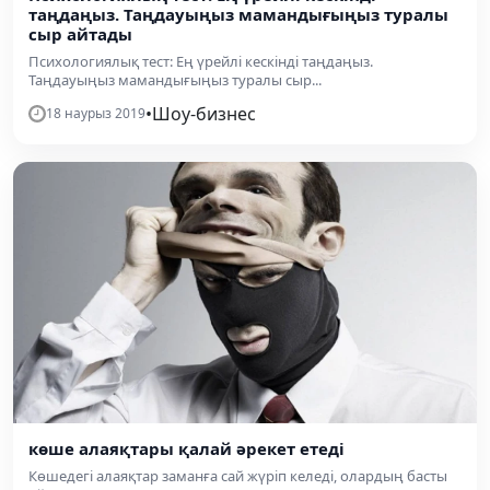
таңдаңыз. Таңдауыңыз мамандығыңыз туралы
сыр айтады
Психологиялық тест: Ең үрейлі кескінді таңдаңыз.
Таңдауыңыз мамандығыңыз туралы сыр...
•
Шоу-бизнес
18 наурыз 2019
көше алаяқтары қалай әрекет етеді
Көшедегі алаяқтар заманға сай жүріп келеді, олардың басты