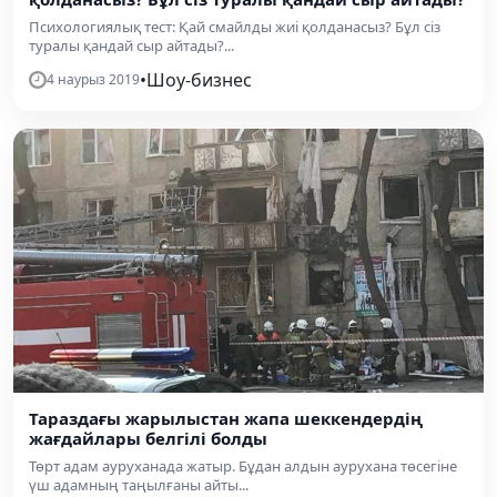
Психологиялық тест: Қай смайлды жиі қолданасыз? Бұл сіз
туралы қандай сыр айтады?...
•
Шоу-бизнес
4 наурыз 2019
Тараздағы жарылыстан жапа шеккендердің
жағдайлары белгілі болды
Төрт адам ауруханада жатыр. Бұдан алдын аурухана төсегіне
үш адамның таңылғаны айты...