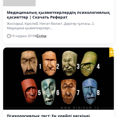
Медициналық қызметкерлердің психологиялық
қасиеттер | Скачать Реферат
ЖоспарыІ. КіріспеІІ. Негізгі бөлім1. Дәрігер тұлғасы. 2.
Медицина қызметкерлерг...
•
Білім
19 наурыз 2019
Психологиялық тест: Ең үрейлі кескінді