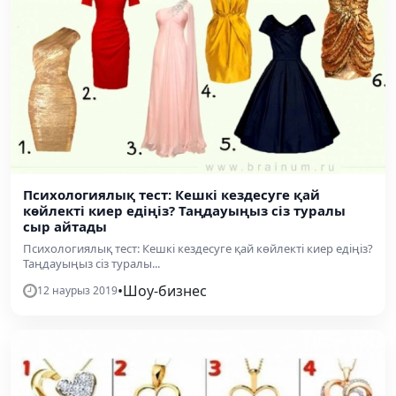
Психологиялық тест: Кешкі кездесуге қай
көйлекті киер едіңіз? Таңдауыңыз сіз туралы
сыр айтады
Психологиялық тест: Кешкі кездесуге қай көйлекті киер едіңіз?
Таңдауыңыз сіз туралы...
•
Шоу-бизнес
12 наурыз 2019