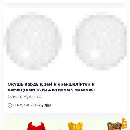
Оқушылардың зейін ерекшеліктерін
дамытудың психологиялық мәселесі
Скачать Жұмыс т...
•
Білім
12 наурыз 2019