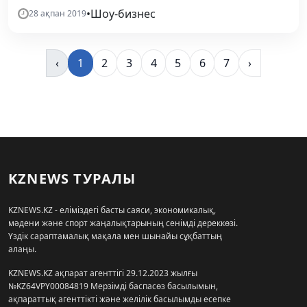
•
Шоу-бизнес
28 ақпан 2019
‹
1
2
3
4
5
6
7
›
KZNEWS ТУРАЛЫ
KZNEWS.KZ - еліміздегі басты саяси, экономикалық,
мәдени және спорт жаңалықтарының сенімді дереккөзі.
Үздік сараптамалық мақала мен шынайы сұқбаттың
алаңы.
KZNEWS.KZ ақпарат агенттігі 29.12.2023 жылғы
№KZ64VPY00084819 Мерзімді баспасөз басылымын,
ақпараттық агенттікті және желілік басылымды есепке