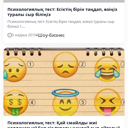
Психологиялық тест: Есіктің бірін таңдап, өзіңіз
туралы сыр біліңіз
Психологиялық тест: Есіктің бірін таңдап, өзіңіз туралы сыр
біліңіз 1....
•
Шоу-бизнес
5 наурыз 2019
Психологиялық тест: Қай смайлды жиі
қолданасыз? Бұл сіз туралы қандай сыр айтады?