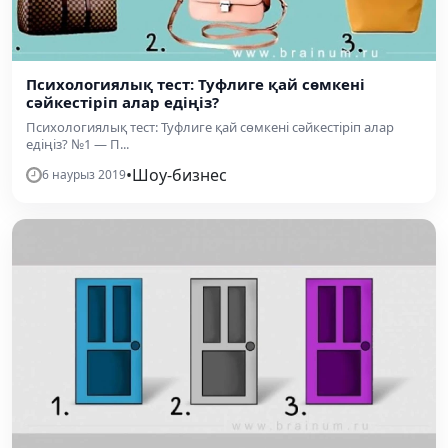
Психологиялық тест: Туфлиге қай сөмкені
сәйкестіріп алар едіңіз?
Психологиялық тест: Туфлиге қай сөмкені сәйкестіріп алар
едіңіз? №1 — П...
•
Шоу-бизнес
6 наурыз 2019