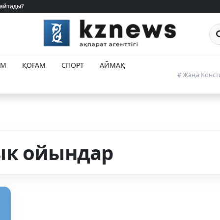
 айтады?
 айтады?
Са
ЕМ
ҚОҒАМ
СПОРТ
АЙМАҚ
# Жаңа Конст
ык ойындар