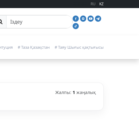
RU
KZ
йттан іздеу
итуция
# Таза Қазақстан
# Таяу Шығыс қақтығысы
Жалпы:
1
жаңалық