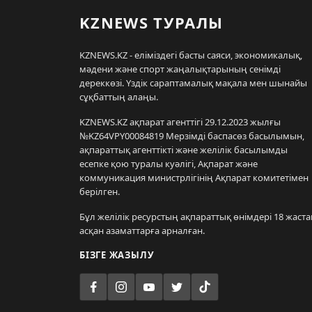
KZNEWS ТУРАЛЫ
KZNEWS.KZ - еліміздегі басты саяси, экономикалық,
мәдени және спорт жаңалықтарының сенімді
дереккөзі. Үздік сараптамалық мақала мен шынайы
сұқбаттың алаңы.
KZNEWS.KZ ақпарат агенттігі 29.12.2023 жылғы
№KZ64VPY00084819 Мерзімді баспасөз басылымын,
ақпараттық агенттікті және желілік басылымды
есепке қою туралы куәлігі, Ақпарат және
коммуникация министрлігінің Ақпарат комитетімен
берілген.
Бұл желілік ресурстың ақпараттық өнімдері 18 жаста
асқан азаматтарға арналған.
БІЗГЕ ЖАЗЫЛУ