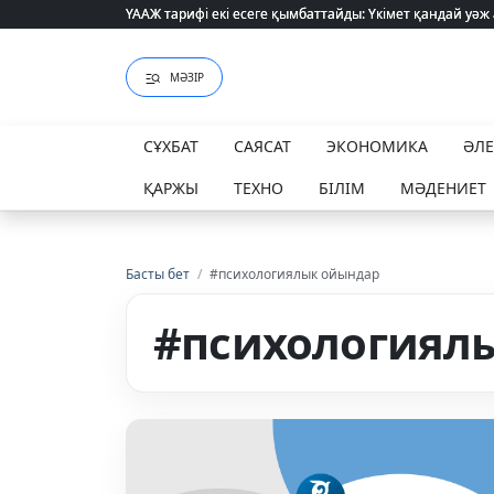
ҮААЖ тарифі екі есеге қымбаттайды: Үкімет қандай уәж
ҮААЖ тарифі екі есеге қымбаттайды: Үкімет қандай уәж
МӘЗІР
СҰХБАТ
САЯСАТ
ЭКОНОМИКА
ӘЛ
ҚАРЖЫ
ТЕХНО
БІЛІМ
МӘДЕНИЕТ
Басты бет
/
#психологиялык ойындар
#психологиял