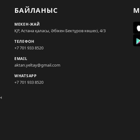
БАЙЛАНЫС
М
МЕКЕН-ЖАЙ
ҚР, Астана қаласы, Әбікен Бектұров көшесі, 4/3
ТЕЛЕФОН
+7 701 933 8520
EMAIL
aktan.yeltay@gmail.com
WHATSAPP
+7 701 933 8520
н