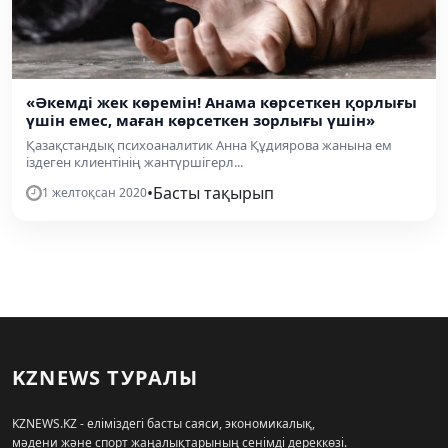
«Әкемді жек көремін! Анама көрсеткен қорлығы
үшін емес, маған көрсеткен зорлығы үшін»
Қазақстандық психоаналитик Анна Құдиярова жанына ем
іздеген клиентінің жантүршігерл...
•
Басты тақырып
1 желтоқсан 2020
KZNEWS ТУРАЛЫ
KZNEWS.KZ - еліміздегі басты саяси, экономикалық,
мәдени және спорт жаңалықтарының сенімді дереккөзі.