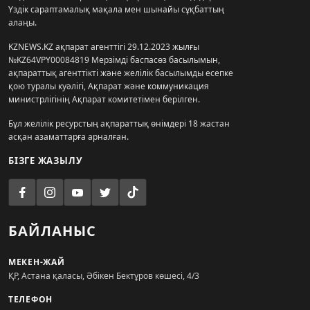
Үздік сараптамалық мақала мен шынайы сұқбаттың
алаңы.
KZNEWS.KZ ақпарат агенттігі 29.12.2023 жылғы
№KZ64VPY00084819 Мерзімді баспасөз басылымын,
ақпараттық агенттікті және желілік басылымды есепке
қою туралы куәлігі, Ақпарат және коммуникация
министрлігінің Ақпарат комитетімен берілген.
Бұл желілік ресурстың ақпараттық өнімдері 18 жастан
асқан азаматтарға арналған.
БІЗГЕ ЖАЗЫЛУ
БАЙЛАНЫС
МЕКЕН-ЖАЙ
ҚР, Астана қаласы, Әбікен Бектұров көшесі, 4/3
ТЕЛЕФОН