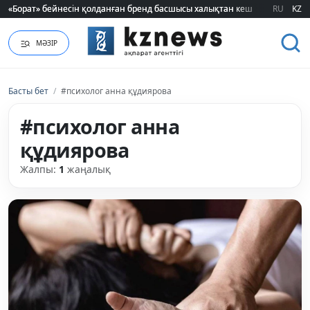
«Борат» бейнесін қолданған бренд басшысы халықтан кешірім сұрады
«Борат» бейнесін қолданған бренд басшысы халықтан кешірім сұрады
RU
KZ
МӘЗІР
Басты бет
/
#психолог анна құдиярова
#психолог анна
құдиярова
Жалпы:
1
жаңалық