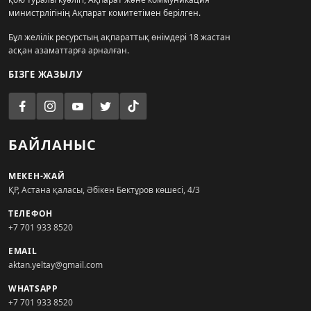
министрлігінің Ақпарат комитетімен берілген.
Бұл желілік ресурстың ақпараттық өнімдері 18 жастан
асқан азаматтарға арналған.
БІЗГЕ ЖАЗЫЛУ
БАЙЛАНЫС
МЕКЕН-ЖАЙ
ҚР, Астана қаласы, Әбікен Бектұров көшесі, 4/3
ТЕЛЕФОН
+7 701 933 8520
EMAIL
aktan.yeltay@gmail.com
WHATSAPP
+7 701 933 8520