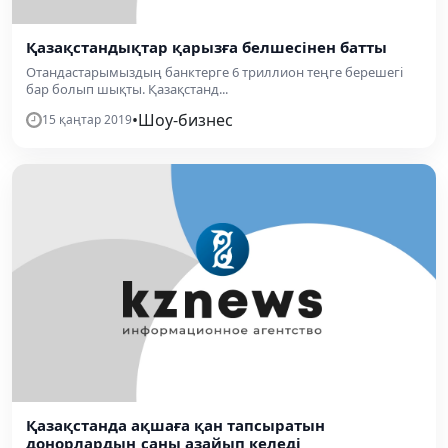
Қазақстандықтар қарызға белшесінен батты
Отандастарымыздың банктерге 6 триллион теңге берешегі
бар болып шықты. Қазақстанд...
•
Шоу-бизнес
15 қаңтар 2019
Қазақстанда ақшаға қан тапсыратын
донорлардың саны азайып келеді