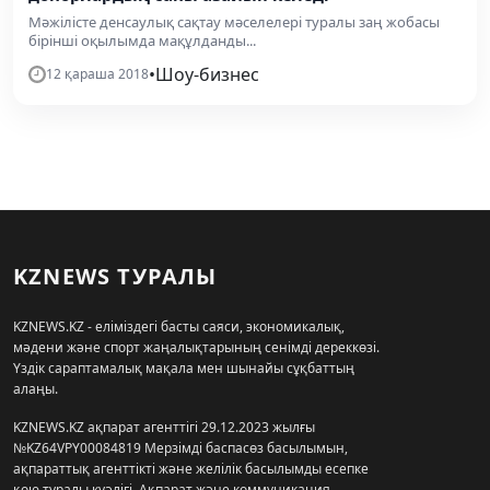
Мәжілісте денсаулық сақтау мәселелері туралы заң жобасы
бірінші оқылымда мақұлданды...
•
Шоу-бизнес
12 қараша 2018
KZNEWS ТУРАЛЫ
KZNEWS.KZ - еліміздегі басты саяси, экономикалық,
мәдени және спорт жаңалықтарының сенімді дереккөзі.
Үздік сараптамалық мақала мен шынайы сұқбаттың
алаңы.
KZNEWS.KZ ақпарат агенттігі 29.12.2023 жылғы
№KZ64VPY00084819 Мерзімді баспасөз басылымын,
ақпараттық агенттікті және желілік басылымды есепке
қою туралы куәлігі, Ақпарат және коммуникация