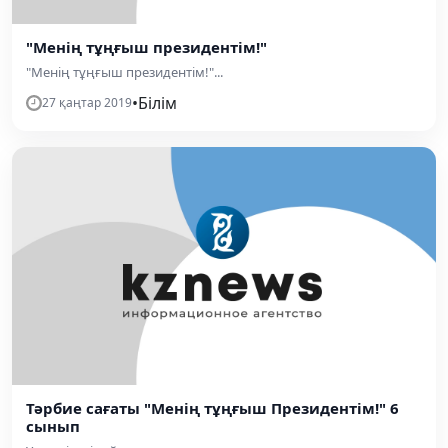
"Менің тұңғыш президентім!"
"Менің тұңғыш президентім!"...
•
Білім
27 қаңтар 2019
Тәрбие сағаты "Менің тұңғыш Президентім!" 6
сынып