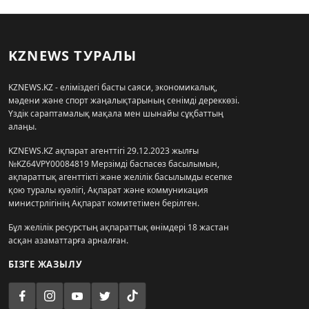
KZNEWS ТУРАЛЫ
KZNEWS.KZ - еліміздегі басты саяси, экономикалық,
мәдени және спорт жаңалықтарының сенімді дереккөзі.
Үздік сараптамалық мақала мен шынайы сұқбаттың
алаңы.
KZNEWS.KZ ақпарат агенттігі 29.12.2023 жылғы
№KZ64VPY00084819 Мерзімді баспасөз басылымын,
ақпараттық агенттікті және желілік басылымды есепке
қою туралы куәлігі, Ақпарат және коммуникация
министрлігінің Ақпарат комитетімен берілген.
Бұл желілік ресурстың ақпараттық өнімдері 18 жастан
асқан азаматтарға арналған.
БІЗГЕ ЖАЗЫЛУ