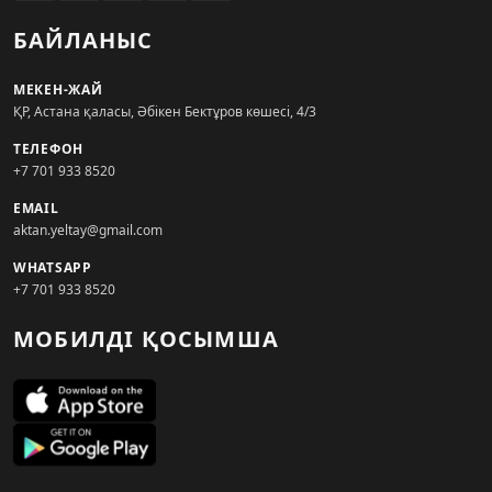
БАЙЛАНЫС
МЕКЕН-ЖАЙ
ҚР, Астана қаласы, Әбікен Бектұров көшесі, 4/3
ТЕЛЕФОН
+7 701 933 8520
EMAIL
aktan.yeltay@gmail.com
WHATSAPP
+7 701 933 8520
МОБИЛДІ ҚОСЫМША