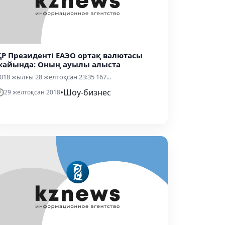
ҚР Президенті ЕАЭО ортақ валютасы
жайында: Оның ауылы алыста
018 жылғы 28 желтоқсан 23:35 167...
•
Шоу-бизнес
29 желтоқсан 2018