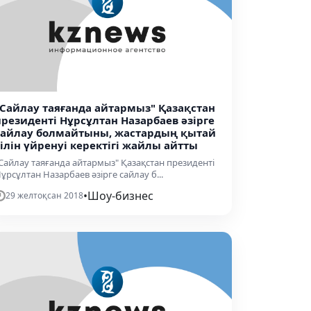
"Сайлау таяғанда айтармыз" Қазақстан
президенті Нұрсұлтан Назарбаев әзірге
сайлау болмайтыны, жастардың қытай
тілін үйренуі керектігі жайлы айтты
Сайлау таяғанда айтармыз" Қазақстан президенті
ұрсұлтан Назарбаев әзірге сайлау б...
•
Шоу-бизнес
29 желтоқсан 2018