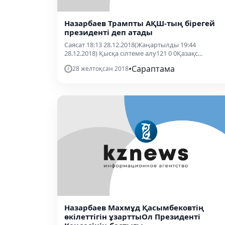
Назарбаев Трампты АҚШ-тың бірегей
президенті деп атады
Саясат 18:13 28.12.2018(Жаңартылды 19:44
28.12.2018) Қысқа сілтеме алу121 0 0Қазақс...
•
Сараптама
28 желтоқсан 2018
Назарбаев Махмұд Қасымбековтің
өкілеттігін ұзарттыОл Президенті