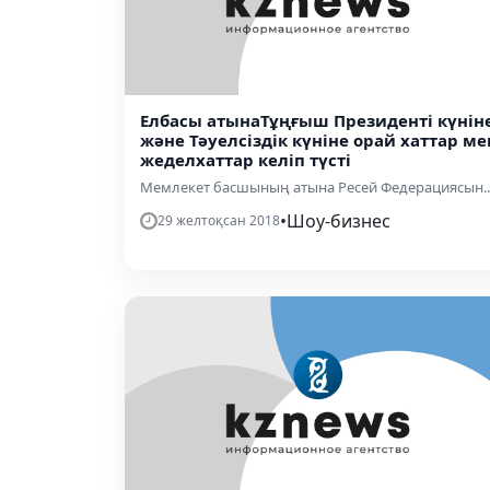
Елбасы атынаТұңғыш Президенті күнін
және Тәуелсіздік күніне орай хаттар ме
жеделхаттар келіп түсті
Мемлекет басшының атына Ресей Федерациясын..
•
Шоу-бизнес
29 желтоқсан 2018