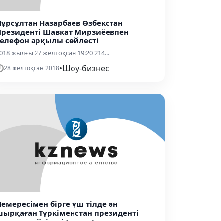
Нұрсұлтан Назарбаев Өзбекстан
Президенті Шавкат Мирзиёевпен
телефон арқылы сөйлесті
018 жылғы 27 желтоқсан 19:20 214...
•
Шоу-бизнес
28 желтоқсан 2018
Немересімен бірге үш тілде ән
шырқаған Түркіменстан президенті