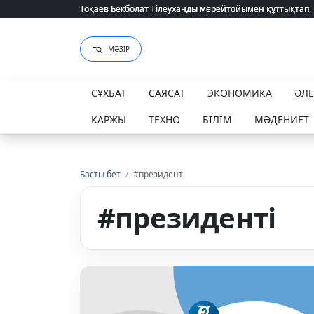
Тоқаев Бекболат Тілеуханды мерейтойымен құттықтап,
Тоқаев Бекболат Тілеуханды мерейтойымен құттықтап,
МӘЗІР
СҰХБАТ
САЯСАТ
ЭКОНОМИКА
ӘЛ
ҚАРЖЫ
ТЕХНО
БІЛІМ
МӘДЕНИЕТ
Басты бет
/
#президенті
#президенті