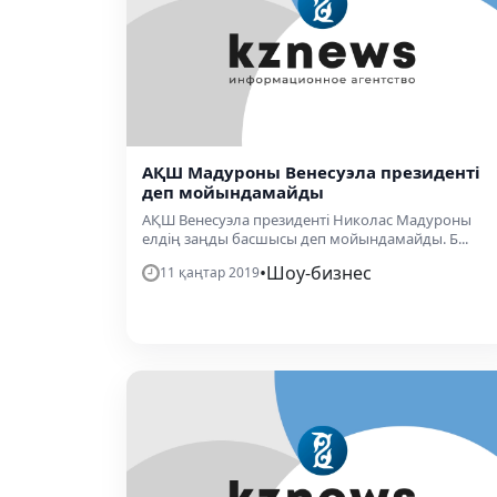
АҚШ Мадуроны Венесуэла президенті
деп мойындамайды
АҚШ Венесуэла президенті Николас Мадуроны
елдің заңды басшысы деп мойындамайды. Б...
•
Шоу-бизнес
11 қаңтар 2019