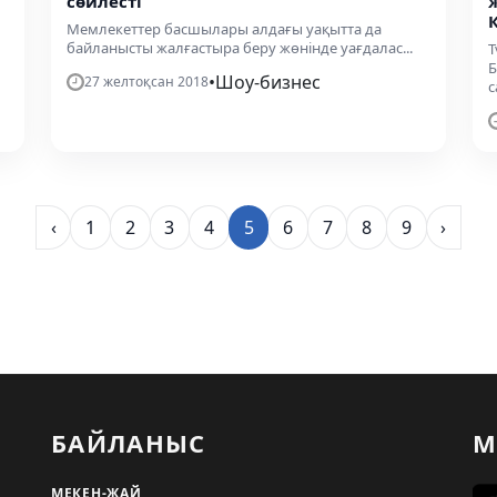
сөйлесті
Мемлекеттер басшылары алдағы уақытта да
байланысты жалғастыра беру жөнінде уағдалас...
Т
Б
•
Шоу-бизнес
27 желтоқсан 2018
с
‹
1
2
3
4
5
6
7
8
9
›
БАЙЛАНЫС
М
МЕКЕН-ЖАЙ