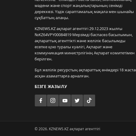
мәдени және спорт жаңалықтарының сенімді
дереккөзі. Үздік сараптамалық мақала мен шынайы
сұқбаттың алаңы.
KZNEWS.KZ ақпарат агенттігі 29.12.2023 жылғы
№KZ64VPY00084819 Мерзімді баспасөз басылымын,
ақпараттық агенттікті және желілік басылымды
есепке қою туралы куәлігі, Ақпарат және
коммуникация министрлігінің Ақпарат комитетімен
берілген.
Бұл желілік ресурстың ақпараттық өнімдері 18 жаста
асқан азаматтарға арналған.
БІЗГЕ ЖАЗЫЛУ
© 2026. KZNEWS.KZ ақпарат агенттігі