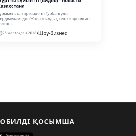
жұртты сүйсінтті (видео) - новости
Казахстана
үркіменстан президенті Гурбанғұлы
ердімұхамедов Жаңа жылдық кешке арналған
алтан...
•
Шоу-бизнес
25 желтоқсан 2018
ОБИЛДІ ҚОСЫМША