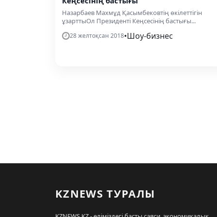
Кеңсесінің бастығы
Назарбаев Махмұд Қасымбековтің өкілеттігін
ұзарттыОл Президенті Кеңсесінің бастығы...
•
Шоу-бизнес
28 желтоқсан 2018
KZNEWS ТУРАЛЫ
KZNEWS.KZ - еліміздегі басты саяси, экономикалық,