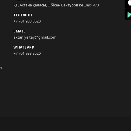
ҚР, Астана қаласы, Әбікен Бектұров көшесі, 4/3
ТЕЛЕФОН
+7 701 933 8520
EMAIL
aktan.yeltay@gmail.com
WHATSAPP
+7 701 933 8520
н