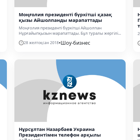
Моңғолия президенті бүркітші қазақ
қызы Айшолпанды марапаттады
Моңғолия президенті бүркітші Айшолпан
Нұрғайыпқызын марапаттады. Бұл туралы жергілі...
2
•
Шоу-бизнес
28 желтоқсан 2018
Нұрсұлтан Назарбаев Украина
Президентімен телефон арқылы