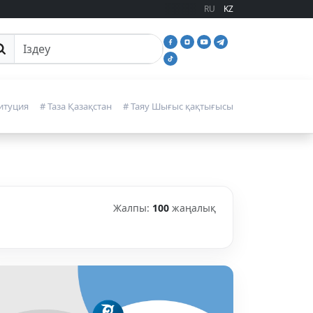
RU
KZ
йттан іздеу
итуция
# Таза Қазақстан
# Таяу Шығыс қақтығысы
Жалпы:
100
жаңалық