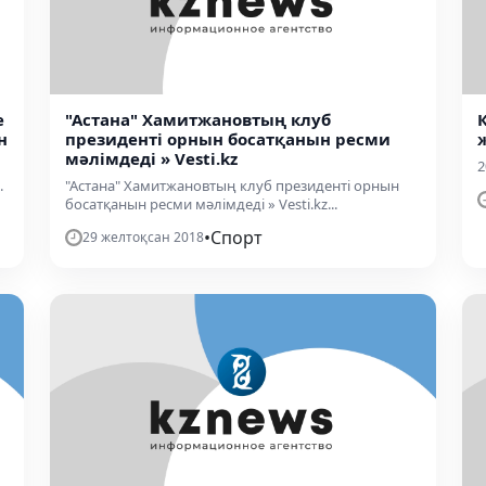
е
"Астана" Хамитжановтың клуб
н
президенті орнын босатқанын ресми
мәлімдеді » Vesti.kz
2
.
"Астана" Хамитжановтың клуб президенті орнын
босатқанын ресми мәлімдеді » Vesti.kz...
•
Спорт
29 желтоқсан 2018