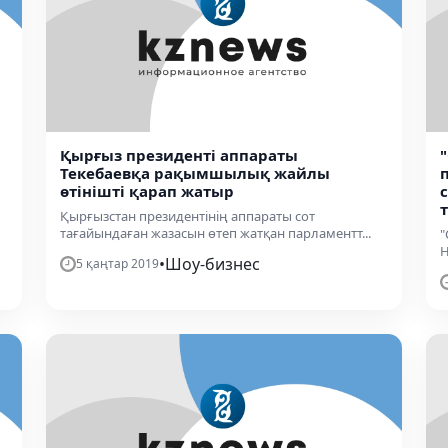
Қырғыз президенті аппараты
Текебаевқа рақымшылық жайлы
өтінішті қарап жатыр
Қырғызстан президентінің аппараты сот
тағайындаған жазасын өтеп жатқан парламентт...
"
Н
•
Шоу-бизнес
5 қаңтар 2019