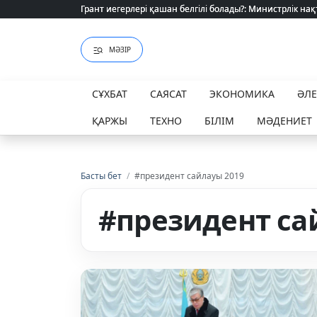
Өзіміздің өндіріс шикізат шынжырын үзе ала ма?
МӘЗІР
СҰХБАТ
САЯСАТ
ЭКОНОМИКА
ӘЛ
ҚАРЖЫ
ТЕХНО
БІЛІМ
МӘДЕНИЕТ
Басты бет
/
#президент сайлауы 2019
#президент са