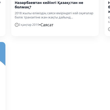
т
Назарбаевтан кейінгі Қазақстан не
болмақ?
2018 жылы еліміздің саяси өміріндегі кей оқиғалар
билік транзитіне жан-жақты дайынд...
Қ
с
•
Саясат
3 қаңтар 2019