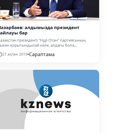
Назарбаев: алдымызда президент
сайлауы бар
азақстан президенті "Нұр Отан" партиясының
ъезін қорытындылай келе, алдағы бола...
•
Сараптама
27 ақпан 2019