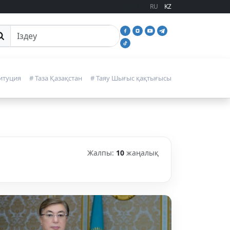
RU
KZ
йттан іздеу
итуция
# Таза Қазақстан
# Таяу Шығыс қақтығысы
Жалпы:
10
жаңалық