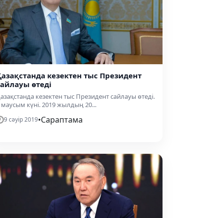
Қазақстанда кезектен тыс Президент
сайлауы өтеді
азақстанда кезектен тыс Президент сайлауы өтеді.
 маусым күні. 2019 жылдың 20...
•
Сараптама
9 сәуір 2019