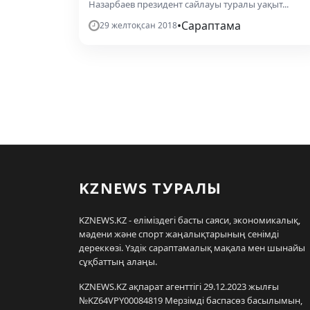
Назарбаев президент сайлауы туралы уақыт...
•
Сараптама
29 желтоқсан 2018
KZNEWS ТУРАЛЫ
KZNEWS.KZ - еліміздегі басты саяси, экономикалық,
мәдени және спорт жаңалықтарының сенімді
дереккөзі. Үздік сараптамалық мақала мен шынайы
сұқбаттың алаңы.
KZNEWS.KZ ақпарат агенттігі 29.12.2023 жылғы
№KZ64VPY00084819 Мерзімді баспасөз басылымын,