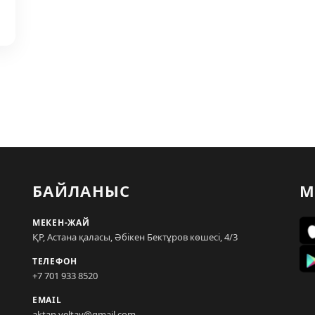
БАЙЛАНЫС
М
МЕКЕН-ЖАЙ
ҚР, Астана қаласы, Әбікен Бектұров көшесі, 4/3
ТЕЛЕФОН
+7 701 933 8520
EMAIL
aktan.yeltay@gmail.com