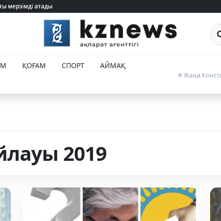
Са
ЕМ
ҚОҒАМ
СПОРТ
АЙМАҚ
# Жаңа Конст
йлауы 2019