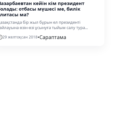
Назарбаевтан кейін кім президент
болады: отбасы мүшесі ме, билік
элитасы ма?
азақстанда бір жыл бұрын ел президенті
айлауына өзін-өзі ұсынуға тыйым салу тура...
•
Сараптама
29 желтоқсан 2018