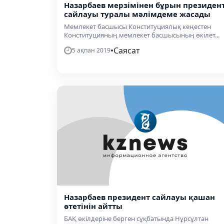
Назарбаев мерзімінен бұрын президен
сайлауы туралы мәлімдеме жасады
Мемлекет басшысы Конституциялық кеңестен
Конституцияның мемлекет басшысының өкілет...
•
Саясат
5 ақпан 2019
Назарбаев президент сайлауы қашан
өтетінін айтты
БАҚ өкілдеріне берген сұқбатында Нұрсұлтан