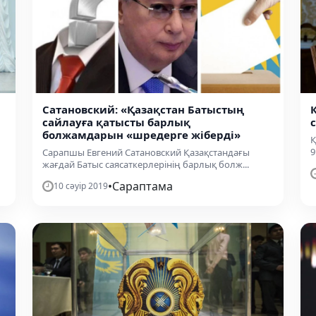
Сатановский: «Қазақстан Батыстың
сайлауға қатысты барлық
болжамдарын «шредерге жіберді»
Қ
9
Сарапшы Евгений Сатановский Қазақстандағы
жағдай Батыс саясаткерлерінің барлық болж...
•
Сараптама
10 сәуір 2019