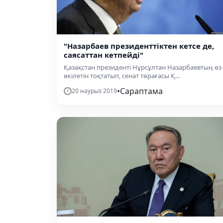
"Назарбаев президенттіктен кетсе де,
саясаттан кетпейді"
Қазақстан президенті Нұрсұлтан Назарбаевтың өз
өкілетін тоқтатып, сенат төрағасы Қ...
•
Сараптама
20 наурыз 2019