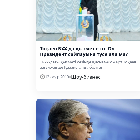
Тоқаев БҰҰ-да қызмет етті: Ол
Президент сайлауына түсе ала ма?
БҰҰ-дағы қызметі кезінде Қасым-Жомарт Тоқаев
заң жүзінде Қазақстанда болған...
•
Шоу-бизнес
12 сәуір 2019