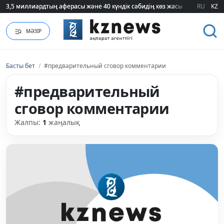
3,5 миллиардтың аферасы және 40 күндік сәбидің көз жасы: Медицинад
3,5 миллиардтың аферасы және 40 күндік сәбидің көз жасы: Медицинад
RU
KZ
МӘЗІР
Басты бет
/
#предварительный сговор комментарии
#предварительный
сговор комментарии
Жалпы:
1
жаңалық