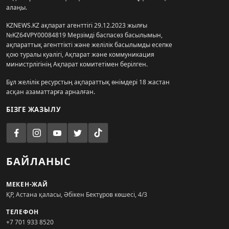
алаңы.
KZNEWS.KZ ақпарат агенттігі 29.12.2023 жылғы
№KZ64VPY00084819 Мерзімді баспасөз басылымын,
ақпараттық агенттікті және желілік басылымды есепке
қою туралы куәлігі, Ақпарат және коммуникация
министрлігінің Ақпарат комитетімен берілген.
Бұл желілік ресурстың ақпараттық өнімдері 18 жастан
асқан азаматтарға арналған.
БІЗГЕ ЖАЗЫЛУ
БАЙЛАНЫС
МЕКЕН-ЖАЙ
ҚР, Астана қаласы, Әбікен Бектұров көшесі, 4/3
ТЕЛЕФОН
+7 701 933 8520