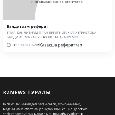
Бандитизм реферат
ТЕМА: БАНДИТИЗМ ПЛАН ВВЕДЕНИЕ. ХАРАКТЕРИСТИКА
БАНДИТИЗМА КАК УГОЛОВНО-НАКАЗУЕМОГ...
•
Қазақша рефераттар
3 желтоқсан 2020
KZNEWS ТУРАЛЫ
KZNEWS.KZ - еліміздегі басты саяси, экономикалық,
мәдени және спорт жаңалықтарының сенімді дереккөзі.
Үздік сараптамалық мақала мен шынайы сұқбаттың