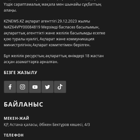
Үздік сараптамалық мақала мен шынайы сұқбаттың
алаңы.
KZNEWS.KZ ақпарат агенттігі 29.12.2023 жылғы
№KZ64VPY00084819 Мерзімді баспасөз басылымын,
ақпараттық агенттікті және желілік басылымды есепке
қою туралы куәлігі, Ақпарат және коммуникация
министрлігінің Ақпарат комитетімен берілген.
Бұл желілік ресурстың ақпараттық өнімдері 18 жастан
асқан азаматтарға арналған.
БІЗГЕ ЖАЗЫЛУ
БАЙЛАНЫС
МЕКЕН-ЖАЙ
ҚР, Астана қаласы, Әбікен Бектұров көшесі, 4/3
ТЕЛЕФОН