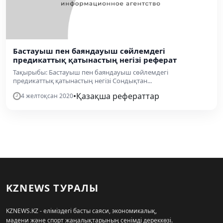
Бастауыш пен баяндауыш сөйлемдегі
предикаттық қатынастың негізі реферат
Тақырыбы: Бастауыш пен баяндауыш сөйлемдегі
предикаттық қатынастың негізі Сондықтан...
•
Қазақша рефераттар
4 желтоқсан 2020
KZNEWS ТУРАЛЫ
KZNEWS.KZ - еліміздегі басты саяси, экономикалық,
мәдени және спорт жаңалықтарының сенімді дереккөзі.