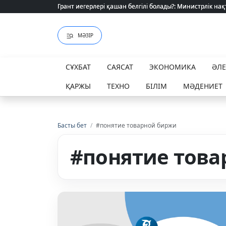
Грант иегерлері қашан белгілі болады?: Министрлік нақ
Грант иегерлері қашан белгілі болады?: Министрлік нақ
МӘЗІР
СҰХБАТ
САЯСАТ
ЭКОНОМИКА
ӘЛ
ҚАРЖЫ
ТЕХНО
БІЛІМ
МӘДЕНИЕТ
Басты бет
/
#понятие товарной биржи
#понятие това