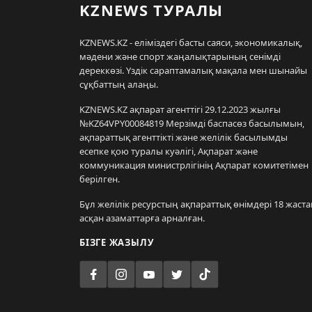
KZNEWS ТУРАЛЫ
KZNEWS.KZ - еліміздегі басты саяси, экономикалық,
мәдени және спорт жаңалықтарының сенімді
дереккөзі. Үздік сараптамалық мақала мен шынайы
сұқбаттың алаңы.
KZNEWS.KZ ақпарат агенттігі 29.12.2023 жылғы
№KZ64VPY00084819 Мерзімді баспасөз басылымын,
ақпараттық агенттікті және желілік басылымды
есепке қою туралы куәлігі, Ақпарат және
коммуникация министрлігінің Ақпарат комитетімен
берілген.
Бұл желілік ресурстың ақпараттық өнімдері 18 жаста
асқан азаматтарға арналған.
БІЗГЕ ЖАЗЫЛУ