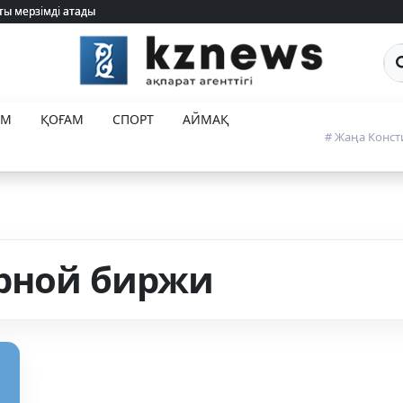
ты мерзімді атады
ты мерзімді атады
Са
ЕМ
ҚОҒАМ
СПОРТ
АЙМАҚ
# Жаңа Конст
рной биржи