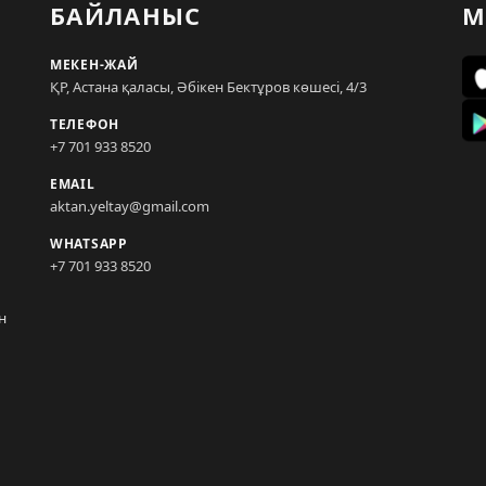
БАЙЛАНЫС
М
МЕКЕН-ЖАЙ
ҚР, Астана қаласы, Әбікен Бектұров көшесі, 4/3
ТЕЛЕФОН
+7 701 933 8520
EMAIL
aktan.yeltay@gmail.com
WHATSAPP
+7 701 933 8520
н