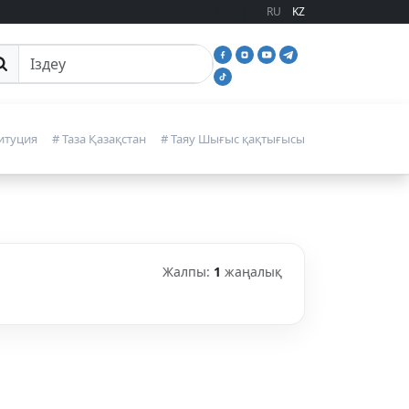
RU
KZ
йттан іздеу
итуция
# Таза Қазақстан
# Таяу Шығыс қақтығысы
Жалпы:
1
жаңалық