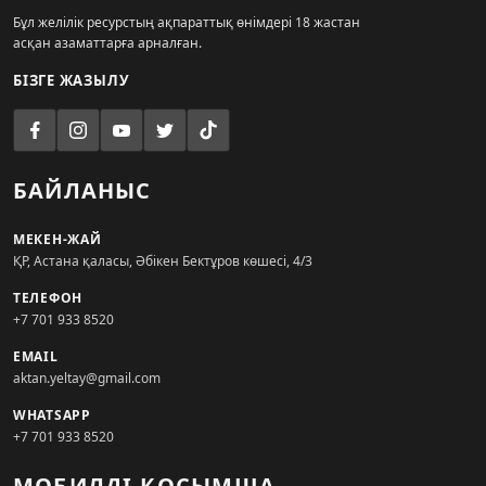
Бұл желілік ресурстың ақпараттық өнімдері 18 жастан
асқан азаматтарға арналған.
БІЗГЕ ЖАЗЫЛУ
БАЙЛАНЫС
МЕКЕН-ЖАЙ
ҚР, Астана қаласы, Әбікен Бектұров көшесі, 4/3
ТЕЛЕФОН
+7 701 933 8520
EMAIL
aktan.yeltay@gmail.com
WHATSAPP
+7 701 933 8520
МОБИЛДІ ҚОСЫМША