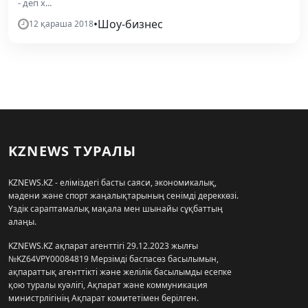
- деп х...
•
Шоу-бизнес
12 қараша 2018
KZNEWS ТУРАЛЫ
KZNEWS.KZ - еліміздегі басты саяси, экономикалық,
мәдени және спорт жаңалықтарының сенімді дереккөзі.
Үздік сараптамалық мақала мен шынайы сұқбаттың
алаңы.
KZNEWS.KZ ақпарат агенттігі 29.12.2023 жылғы
№KZ64VPY00084819 Мерзімді баспасөз басылымын,
ақпараттық агенттікті және желілік басылымды есепке
қою туралы куәлігі, Ақпарат және коммуникация
министрлігінің Ақпарат комитетімен берілген.