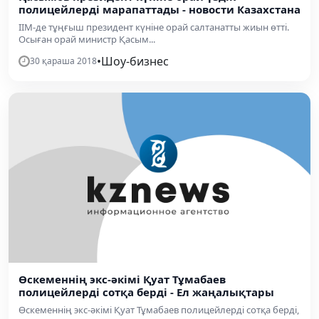
полицейлерді марапаттады - новости Казахстана
ІІМ-де тұңғыш президент күніне орай салтанатты жиын өтті.
Осыған орай министр Қасым...
•
Шоу-бизнес
30 қараша 2018
Өскеменнің экс-әкімі Қуат Тұмабаев
полицейлерді сотқа берді - Ел жаңалықтары
Өскеменнің экс-әкімі Қуат Тұмабаев полицейлерді сотқа берді,