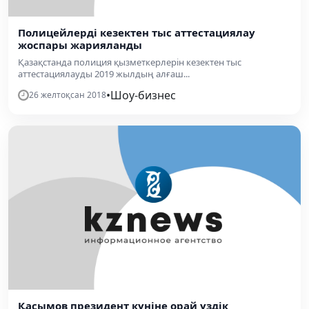
Полицейлерді кезектен тыс аттестациялау
жоспары жарияланды
Қазақстанда полиция қызметкерлерін кезектен тыс
аттестациялауды 2019 жылдың алғаш...
•
Шоу-бизнес
26 желтоқсан 2018
Қасымов президент күніне орай үздік