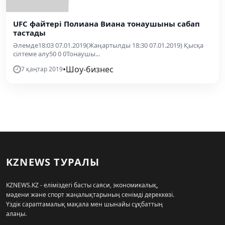
UFC файтері Полиана Виана тонаушыны сабап
тастады
Әлемде18:03 07.01.2019(Жаңартылды 18:30 07.01.2019) Қысқа
сілтеме алу50 0 0Тонаушы...
•
Шоу-бизнес
7 қаңтар 2019
KZNEWS ТУРАЛЫ
KZNEWS.KZ - еліміздегі басты саяси, экономикалық,
мәдени және спорт жаңалықтарының сенімді дереккөзі.
Үздік сараптамалық мақала мен шынайы сұқбаттың
алаңы.