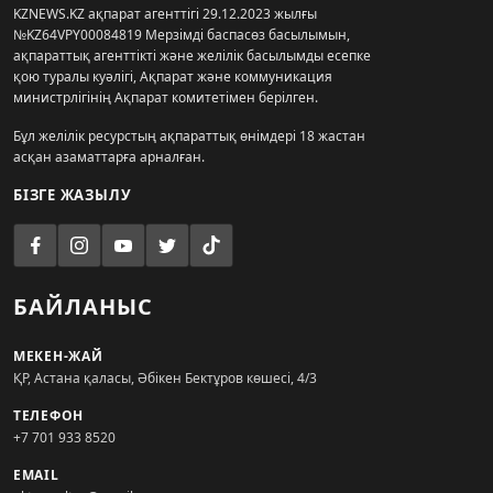
KZNEWS.KZ ақпарат агенттігі 29.12.2023 жылғы
№KZ64VPY00084819 Мерзімді баспасөз басылымын,
ақпараттық агенттікті және желілік басылымды есепке
қою туралы куәлігі, Ақпарат және коммуникация
министрлігінің Ақпарат комитетімен берілген.
Бұл желілік ресурстың ақпараттық өнімдері 18 жастан
асқан азаматтарға арналған.
БІЗГЕ ЖАЗЫЛУ
БАЙЛАНЫС
МЕКЕН-ЖАЙ
ҚР, Астана қаласы, Әбікен Бектұров көшесі, 4/3
ТЕЛЕФОН
+7 701 933 8520
EMAIL