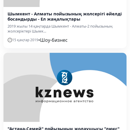
Шымкент - Алматы пойызының жолсерігі әйелді
босандырды - Ел жаңалықтары
2019 жылы 14 қаңтарда Шымкент - Алматы-2 пойызының
жолсеріктері Шымк...
•
Шоу-бизнес
15 қаңтар 2019
"Астана-Семей" пойызының жолаушысы "люкс"