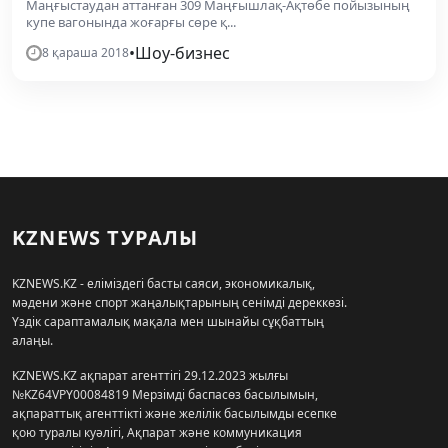
Маңғыстаудан аттанған 309 Маңғышлақ-Ақтөбе пойызының
купе вагонында жоғарғы сөре қ...
•
Шоу-бизнес
8 қараша 2018
KZNEWS ТУРАЛЫ
KZNEWS.KZ - еліміздегі басты саяси, экономикалық,
мәдени және спорт жаңалықтарының сенімді дереккөзі.
Үздік сараптамалық мақала мен шынайы сұқбаттың
алаңы.
KZNEWS.KZ ақпарат агенттігі 29.12.2023 жылғы
№KZ64VPY00084819 Мерзімді баспасөз басылымын,
ақпараттық агенттікті және желілік басылымды есепке
қою туралы куәлігі, Ақпарат және коммуникация