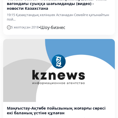
вагондағы суыққа шағымданды (видео) -
новости Казахстана
19:15 Қазақстандық келіншек Астанадан Семейге қатынайтын
пой...
•
Шоу-бизнес
5 желтоқсан 2018
Маңғыстау-Ақтөбе пойызының жоғарғы сөресі
екі баланың үстіне құлаған