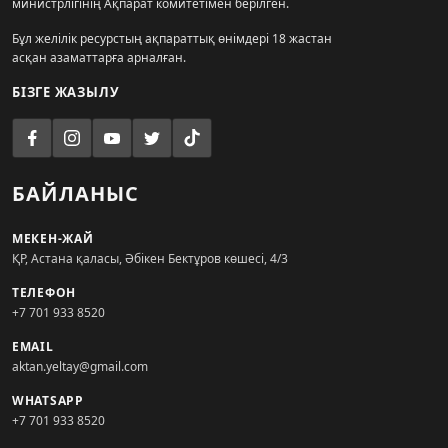
министрлігінің Ақпарат комитетімен берілген.
Бұл желілік ресурстың ақпараттық өнімдері 18 жастан
асқан азаматтарға арналған.
БІЗГЕ ЖАЗЫЛУ
БАЙЛАНЫС
МЕКЕН-ЖАЙ
ҚР, Астана қаласы, Әбікен Бектұров көшесі, 4/3
ТЕЛЕФОН
+7 701 933 8520
EMAIL
aktan.yeltay@gmail.com
WHATSAPP
+7 701 933 8520