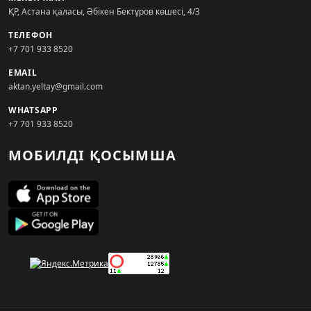
ҚР, Астана қаласы, Әбікен Бектұров көшесі, 4/3
ТЕЛЕФОН
+7 701 933 8520
EMAIL
aktan.yeltay@gmail.com
WHATSAPP
+7 701 933 8520
МОБИЛДІ ҚОСЫМША