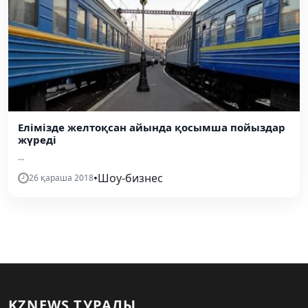
Елімізде желтоқсан айында қосымша пойыздар
жүреді
...
•
Шоу-бизнес
26 қараша 2018
KZNEWS ТУРАЛЫ