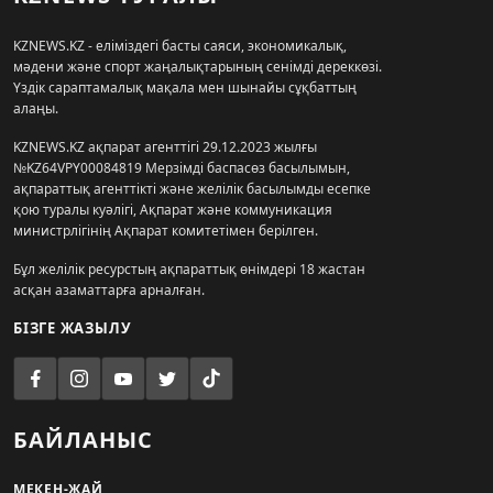
KZNEWS.KZ - еліміздегі басты саяси, экономикалық,
мәдени және спорт жаңалықтарының сенімді дереккөзі.
Үздік сараптамалық мақала мен шынайы сұқбаттың
алаңы.
KZNEWS.KZ ақпарат агенттігі 29.12.2023 жылғы
№KZ64VPY00084819 Мерзімді баспасөз басылымын,
ақпараттық агенттікті және желілік басылымды есепке
қою туралы куәлігі, Ақпарат және коммуникация
министрлігінің Ақпарат комитетімен берілген.
Бұл желілік ресурстың ақпараттық өнімдері 18 жастан
асқан азаматтарға арналған.
БІЗГЕ ЖАЗЫЛУ
БАЙЛАНЫС
МЕКЕН-ЖАЙ