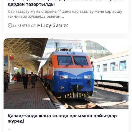
қардан тазартылды
Қар тазарту жұмыстарына 44 дана қар тазалау және қар аршу
техникасы жұмылдырылған....
•
Шоу-бизнес
22 қаңтар 2019
Қазақстанда жаңа жылда қосымша пойыздар
жүреді
...