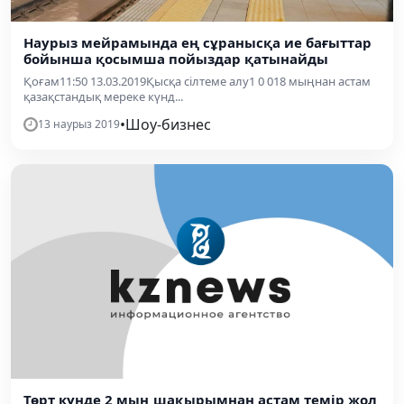
Наурыз мейрамында ең сұранысқа ие бағыттар
бойынша қосымша пойыздар қатынайды
Қоғам11:50 13.03.2019Қысқа сілтеме алу1 0 018 мыңнан астам
қазақстандық мереке күнд...
•
Шоу-бизнес
13 наурыз 2019
Төрт күнде 2 мың шақырымнан астам темір жол