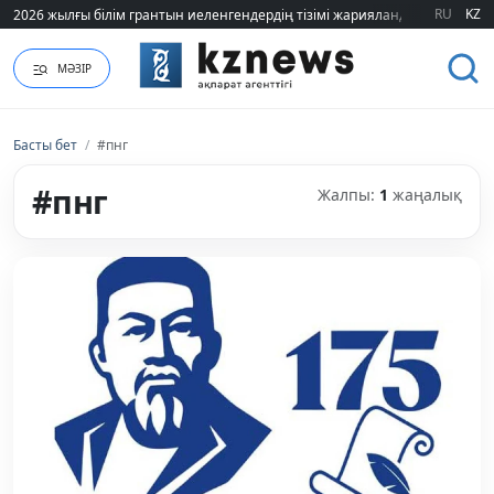
2026 жылғы білім грантын иеленгендердің тізімі жарияланды (ТІЗІМ)
2026 жылғы білім грантын иеленгендердің тізімі жарияланды (ТІЗІМ)
RU
KZ
МӘЗІР
Басты бет
/
#пнг
#пнг
Жалпы:
1
жаңалық