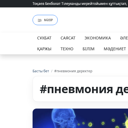
Тоқаев Бекболат Тілеуханды мерейтойымен құттықтап,
Тоқаев Бекболат Тілеуханды мерейтойымен құттықтап,
МӘЗІР
СҰХБАТ
САЯСАТ
ЭКОНОМИКА
ӘЛ
ҚАРЖЫ
ТЕХНО
БІЛІМ
МӘДЕНИЕТ
Басты бет
/
#пневмония деректер
#пневмония д