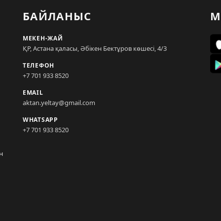
БАЙЛАНЫС
М
МЕКЕН-ЖАЙ
ҚР, Астана қаласы, Әбікен Бектұров көшесі, 4/3
ТЕЛЕФОН
+7 701 933 8520
EMAIL
aktan.yeltay@gmail.com
WHATSAPP
+7 701 933 8520
н