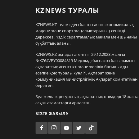
KZNEWS ТУРАЛЫ
KZNEWS.KZ - еліміздегі басты саяси, экономикалық,
мәдени және спорт жаңалықтарының сенімді
дереккөзі. Үздік сараптамалық мақала мен шынайы
сұқбаттың алаңы.
KZNEWS.KZ ақпарат агенттігі 29.12.2023 жылғы
№KZ64VPY00084819 Мерзімді баспасөз басылымын,
ақпараттық агенттікті және желілік басылымды
есепке қою туралы куәлігі, Ақпарат және
коммуникация министрлігінің Ақпарат комитетімен
берілген.
Бұл желілік ресурстың ақпараттық өнімдері 18 жаста
асқан азаматтарға арналған.
БІЗГЕ ЖАЗЫЛУ