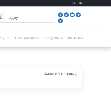
RU
KZ
йттан іздеу
итуция
# Таза Қазақстан
# Таяу Шығыс қақтығысы
Жалпы:
1
жаңалық