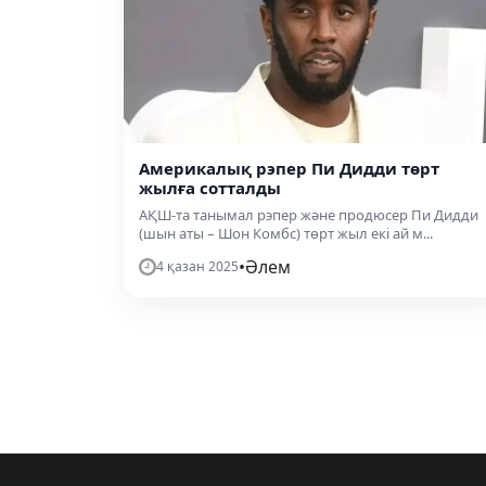
Америкалық рэпер Пи Дидди төрт
жылға сотталды
АҚШ-та танымал рэпер және продюсер Пи Дидди
(шын аты – Шон Комбс) төрт жыл екі ай м...
•
Әлем
4 қазан 2025