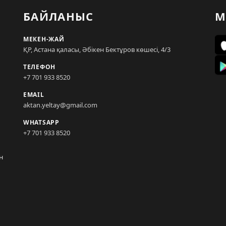
БАЙЛАНЫС
М
МЕКЕН-ЖАЙ
ҚР, Астана қаласы, Әбікен Бектұров көшесі, 4/3
ТЕЛЕФОН
+7 701 933 8520
EMAIL
aktan.yeltay@gmail.com
WHATSAPP
+7 701 933 8520
н