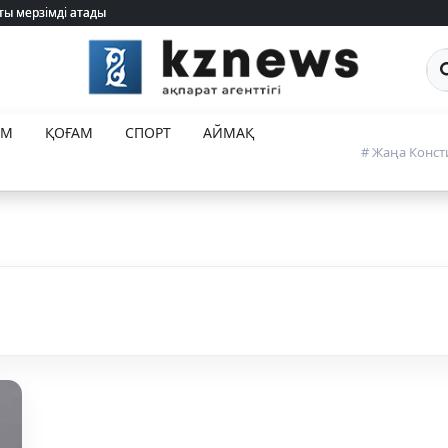
ты мерзімді атады
ты мерзімді атады
Са
ЕМ
ҚОҒАМ
СПОРТ
АЙМАҚ
# Жаңа Конст