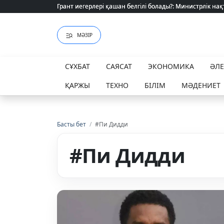
Грант иегерлері қашан белгілі болады?: Министрлік нақ
Грант иегерлері қашан белгілі болады?: Министрлік нақ
МӘЗІР
СҰХБАТ
САЯСАТ
ЭКОНОМИКА
ӘЛ
ҚАРЖЫ
ТЕХНО
БІЛІМ
МӘДЕНИЕТ
Басты бет
/
#Пи Дидди
#Пи Дидди