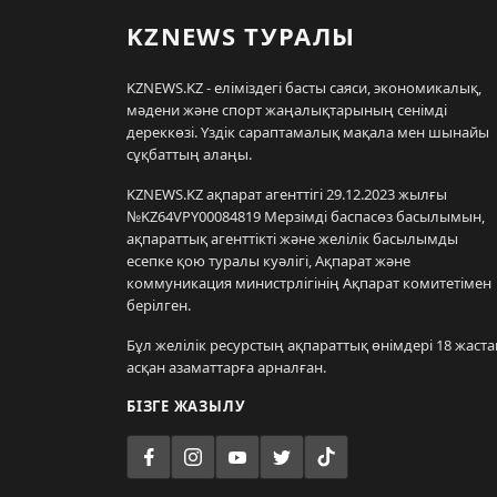
KZNEWS ТУРАЛЫ
KZNEWS.KZ - еліміздегі басты саяси, экономикалық,
мәдени және спорт жаңалықтарының сенімді
дереккөзі. Үздік сараптамалық мақала мен шынайы
сұқбаттың алаңы.
KZNEWS.KZ ақпарат агенттігі 29.12.2023 жылғы
№KZ64VPY00084819 Мерзімді баспасөз басылымын,
ақпараттық агенттікті және желілік басылымды
есепке қою туралы куәлігі, Ақпарат және
коммуникация министрлігінің Ақпарат комитетімен
берілген.
Бұл желілік ресурстың ақпараттық өнімдері 18 жаста
асқан азаматтарға арналған.
БІЗГЕ ЖАЗЫЛУ