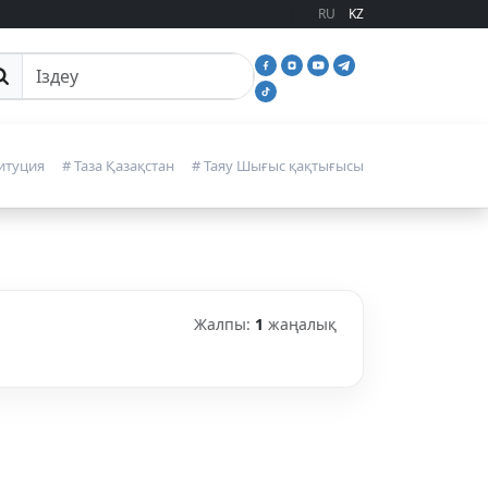
RU
KZ
йттан іздеу
итуция
# Таза Қазақстан
# Таяу Шығыс қақтығысы
Жалпы:
1
жаңалық