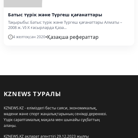
Батыс түрік және Түргеш қағанаттары
Тақырыбы: Батыс түрік және Түргеш қағанаттары Алматы –
2008 ж. VI-X ғасырларда Қаза...
•
Қазақша рефераттар
4 желтоқсан 2020
KZNEWS ТУРАЛЫ
KZNEWS.KZ - еліміздегі басты саяси, экономикалық,
мәдени және спорт жаңалықтарының сенімді дереккөзі.
Үздік сараптамалық мақала мен шынайы сұқбаттың
алаңы.
KZNEWS.KZ ақпарат агенттігі 29.12.2023 жылғы