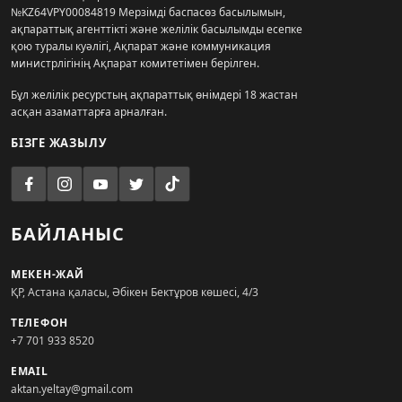
№KZ64VPY00084819 Мерзімді баспасөз басылымын,
ақпараттық агенттікті және желілік басылымды есепке
қою туралы куәлігі, Ақпарат және коммуникация
министрлігінің Ақпарат комитетімен берілген.
Бұл желілік ресурстың ақпараттық өнімдері 18 жастан
асқан азаматтарға арналған.
БІЗГЕ ЖАЗЫЛУ
БАЙЛАНЫС
МЕКЕН-ЖАЙ
ҚР, Астана қаласы, Әбікен Бектұров көшесі, 4/3
ТЕЛЕФОН
+7 701 933 8520
EMAIL
aktan.yeltay@gmail.com