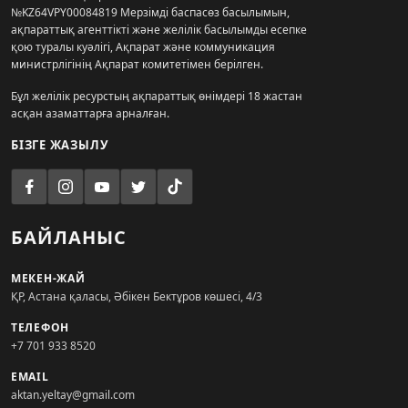
№KZ64VPY00084819 Мерзімді баспасөз басылымын,
ақпараттық агенттікті және желілік басылымды есепке
қою туралы куәлігі, Ақпарат және коммуникация
министрлігінің Ақпарат комитетімен берілген.
Бұл желілік ресурстың ақпараттық өнімдері 18 жастан
асқан азаматтарға арналған.
БІЗГЕ ЖАЗЫЛУ
БАЙЛАНЫС
МЕКЕН-ЖАЙ
ҚР, Астана қаласы, Әбікен Бектұров көшесі, 4/3
ТЕЛЕФОН
+7 701 933 8520
EMAIL
aktan.yeltay@gmail.com