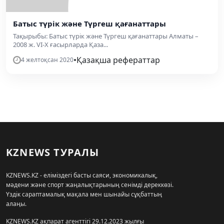
Батыс түрік және Түргеш қағанаттары
Тақырыбы: Батыс түрік және Түргеш қағанаттары Алматы –
2008 ж. VI-X ғасырларда Қаза...
•
Қазақша рефераттар
4 желтоқсан 2020
KZNEWS ТУРАЛЫ
KZNEWS.KZ - еліміздегі басты саяси, экономикалық,
мәдени және спорт жаңалықтарының сенімді дереккөзі.
Үздік сараптамалық мақала мен шынайы сұқбаттың
алаңы.
KZNEWS.KZ ақпарат агенттігі 29.12.2023 жылғы