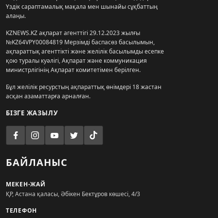
Үздік сараптамалық мақала мен шынайы сұқбаттың
алаңы.
KZNEWS.KZ ақпарат агенттігі 29.12.2023 жылғы
№KZ64VPY00084819 Мерзімді баспасөз басылымын,
ақпараттық агенттікті және желілік басылымды есепке
қою туралы куәлігі, Ақпарат және коммуникация
министрлігінің Ақпарат комитетімен берілген.
Бұл желілік ресурстың ақпараттық өнімдері 18 жастан
асқан азаматтарға арналған.
БІЗГЕ ЖАЗЫЛУ
БАЙЛАНЫС
МЕКЕН-ЖАЙ
ҚР, Астана қаласы, Әбікен Бектұров көшесі, 4/3
ТЕЛЕФОН