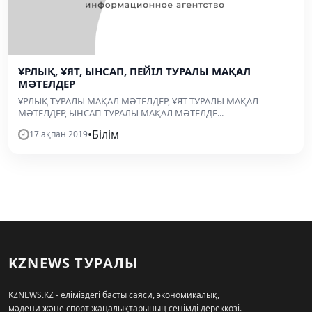
ҰРЛЫҚ, ҰЯТ, ЫНСАП, ПЕЙІЛ ТУРАЛЫ МАҚАЛ
МӘТЕЛДЕР
ҰРЛЫҚ ТУРАЛЫ МАҚАЛ МӘТЕЛДЕР, ҰЯТ ТУРАЛЫ МАҚАЛ
МӘТЕЛДЕР, ЫНСАП ТУРАЛЫ МАҚАЛ МӘТЕЛДЕ...
•
Білім
17 ақпан 2019
KZNEWS ТУРАЛЫ
KZNEWS.KZ - еліміздегі басты саяси, экономикалық,
мәдени және спорт жаңалықтарының сенімді дереккөзі.