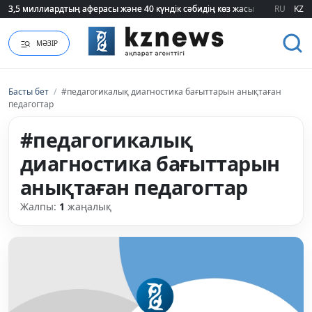
3,5 миллиардтың аферасы және 40 күндік сәбидің көз жасы: Медицинад
3,5 миллиардтың аферасы және 40 күндік сәбидің көз жасы: Медицинад
RU
KZ
МӘЗІР
Басты бет
/
#педагогикалық диагностика бағыттарын анықтаған
педагогтар
#педагогикалық
диагностика бағыттарын
анықтаған педагогтар
Жалпы:
1
жаңалық