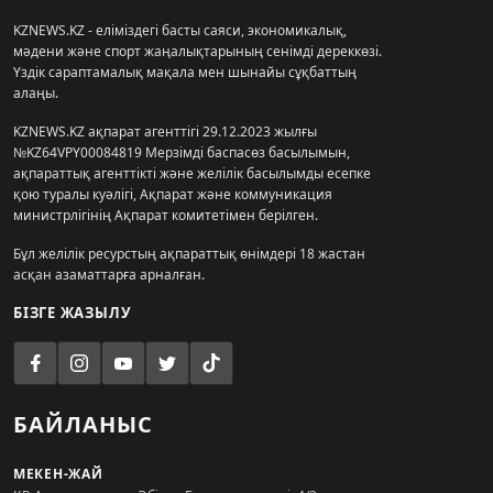
KZNEWS.KZ - еліміздегі басты саяси, экономикалық,
мәдени және спорт жаңалықтарының сенімді дереккөзі.
Үздік сараптамалық мақала мен шынайы сұқбаттың
алаңы.
KZNEWS.KZ ақпарат агенттігі 29.12.2023 жылғы
№KZ64VPY00084819 Мерзімді баспасөз басылымын,
ақпараттық агенттікті және желілік басылымды есепке
қою туралы куәлігі, Ақпарат және коммуникация
министрлігінің Ақпарат комитетімен берілген.
Бұл желілік ресурстың ақпараттық өнімдері 18 жастан
асқан азаматтарға арналған.
БІЗГЕ ЖАЗЫЛУ
БАЙЛАНЫС
МЕКЕН-ЖАЙ