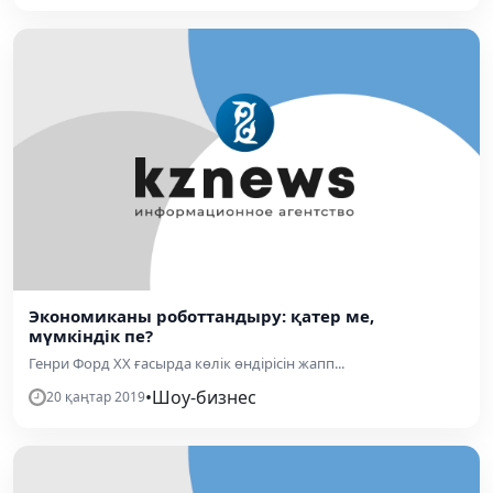
Экономиканы роботтандыру: қатер ме,
мүмкіндік пе?
Генри Форд ХХ ғасырда көлік өндірісін жапп...
•
Шоу-бизнес
20 қаңтар 2019