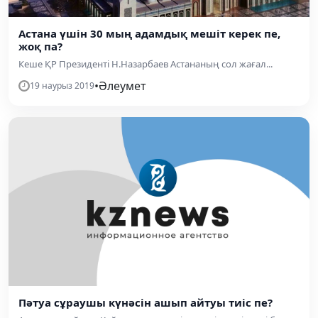
Астана үшін 30 мың адамдық мешіт керек пе,
жоқ па?
Кеше ҚР Президенті Н.Назарбаев Астананың сол жағал...
•
Әлеумет
19 наурыз 2019
Пәтуа сұраушы күнәсін ашып айтуы тиіс пе?