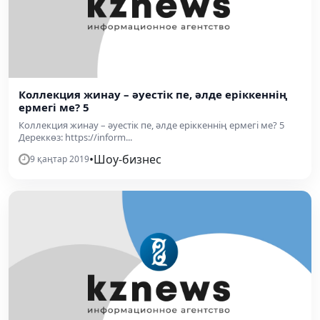
Коллекция жинау – әуестік пе, әлде еріккеннің
ермегі ме? 5
Коллекция жинау – әуестік пе, әлде еріккеннің ермегі ме? 5
Дереккөз: https://inform...
•
Шоу-бизнес
9 қаңтар 2019