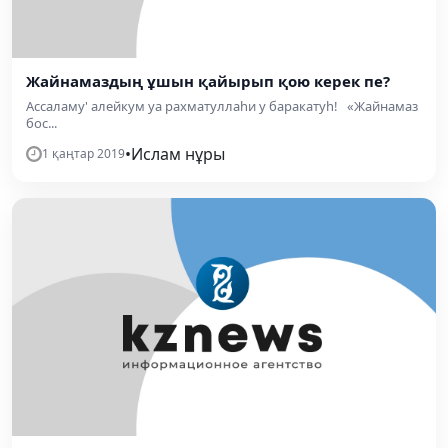
Жайнамаздың ұшын қайырып қою керек пе?
Ассаламу' алейкум уа рахматуллаһи у баракатуһ! «Жайнамаз
бос...
•
Ислам нұры
1 қаңтар 2019