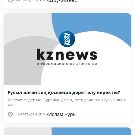
•
Шоу-бизнес
Ғұсыл алған соң қосымша дәрет алу керек пе?
Сәлеметсіздер ме! Сұрайын деген, егер дәрет пен ғұсыл алуға
ни...
•
Ислам нұры
11 желтоқсан 2018