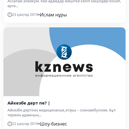
Ассалам алейкум. Кей адамдар мешітке келіп көңілдері босап,
ерте...
•
Ислам нұры
23 қаңтар 2019
Айкезбе дерт пе? |
Айкезбе дертінің медициналық атауы – сомнамбулизм. Бұл
термин адамның...
•
Шоу-бизнес
22 қаңтар 2019