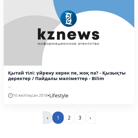
Қытай тілі: үйрену керек пе, жоқ па? - Қызықты
деректер / Пайдалы мәліметтер - Bilim
...
•
Lifestyle
10 желтоқсан 2018
‹
1
2
3
›