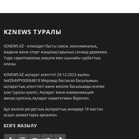
KZNEWS ТУРАЛЫ
KZNEWS.KZ - еліміздегі басты саяси, экономикалық,
мәдени және спорт жаңалықтарының сенімді дереккөзі.
Үздік сараптамалық мақала мен шынайы сұқбаттың
алаңы.
KZNEWS.KZ ақпарат агенттігі 29.12.2023 жылғы
№KZ64VPY00084819 Мерзімді баспасөз басылымын,
ақпараттық агенттікті және желілік басылымды есепке
қою туралы куәлігі, Ақпарат және коммуникация
министрлігінің Ақпарат комитетімен берілген.
Бұл желілік ресурстың ақпараттық өнімдері 18 жастан
асқан азаматтарға арналған.
БІЗГЕ ЖАЗЫЛУ