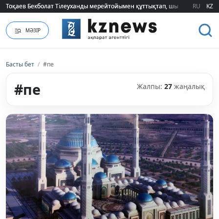
Тоқаев Бекболат Тілеуханды мерейтойымен құттықтап, шығармашылық т
Тоқаев Бекболат Тілеуханды мерейтойымен құттықтап, шығармашылық т
RU
KZ
МӘЗІР
Басты бет
/
#пе
#пе
Жалпы:
27
жаңалық