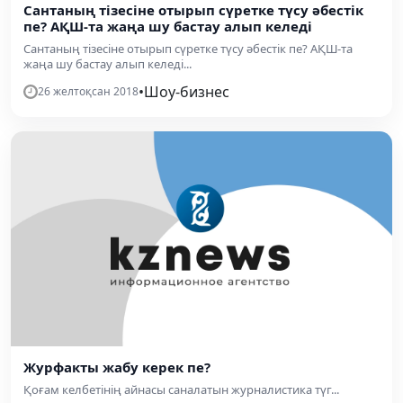
Сантаның тізесіне отырып сүретке түсу әбестік
пе? АҚШ-та жаңа шу бастау алып келеді
Сантаның тізесіне отырып сүретке түсу әбестік пе? АҚШ-та
жаңа шу бастау алып келеді...
•
Шоу-бизнес
26 желтоқсан 2018
Журфакты жабу керек пе?
Қоғам келбетінің айнасы саналатын журналистика түг...