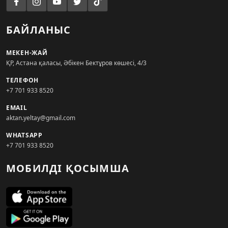
БАЙЛАНЫС
МЕКЕН-ЖАЙ
ҚР, Астана қаласы, Әбікен Бектұров көшесі, 4/3
ТЕЛЕФОН
+7 701 933 8520
EMAIL
aktan.yeltay@gmail.com
WHATSAPP
+7 701 933 8520
МОБИЛДІ ҚОСЫМША