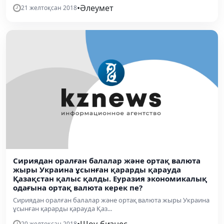
•
Әлеумет
21 желтоқсан 2018
Сириядан оралған балалар және ортақ валюта
жыры Украина ұсынған қарарды қарауда
Қазақстан қалыс қалды. Еуразия экономикалық
одағына ортақ валюта керек пе?
Сириядан оралған балалар және ортақ валюта жыры Украина
ұсынған қарарды қарауда Қаз...
20 желтоқсан 2018