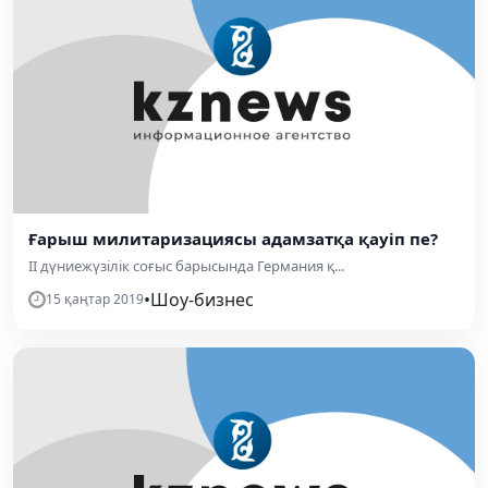
Ғарыш милитаризациясы адамзатқа қауіп пе?
ІІ дүниежүзілік соғыс барысында Германия қ...
•
Шоу-бизнес
15 қаңтар 2019