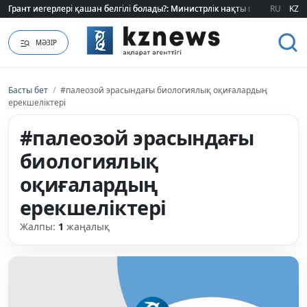
Грант иегерлері қашан белгілі болады?: Министрлік нақты мерзімді атад
Грант иегерлері қашан белгілі болады?: Министрлік нақты мерзімді атад
RU
KZ
МӘЗІР
Басты бет
/
#палеозой эрасындағы биологиялық оқиғалардың
ерекшеліктері
#палеозой эрасындағы
биологиялық
оқиғалардың
ерекшеліктері
Жалпы:
1
жаңалық