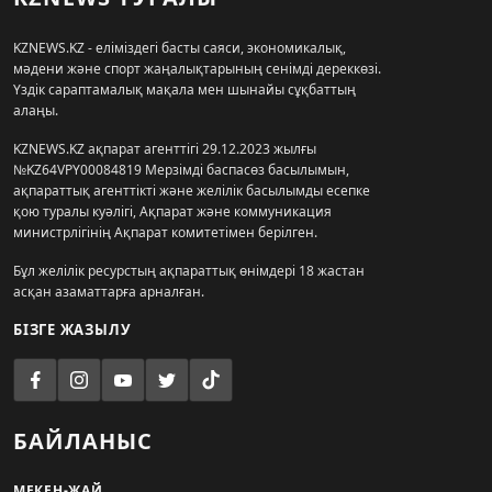
KZNEWS.KZ - еліміздегі басты саяси, экономикалық,
мәдени және спорт жаңалықтарының сенімді дереккөзі.
Үздік сараптамалық мақала мен шынайы сұқбаттың
алаңы.
KZNEWS.KZ ақпарат агенттігі 29.12.2023 жылғы
№KZ64VPY00084819 Мерзімді баспасөз басылымын,
ақпараттық агенттікті және желілік басылымды есепке
қою туралы куәлігі, Ақпарат және коммуникация
министрлігінің Ақпарат комитетімен берілген.
Бұл желілік ресурстың ақпараттық өнімдері 18 жастан
асқан азаматтарға арналған.
БІЗГЕ ЖАЗЫЛУ
БАЙЛАНЫС
МЕКЕН-ЖАЙ