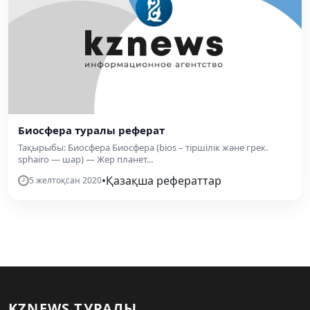
Биосфера туралы реферат
Тақырыбы: Биосфера Биосфера (bios – тіршілік және грек.
sрһаіrо — шар) — Жер планет...
•
Қазақша рефераттар
5 желтоқсан 2020
KZNEWS ТУРАЛЫ