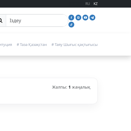
RU
KZ
йттан іздеу
итуция
# Таза Қазақстан
# Таяу Шығыс қақтығысы
Жалпы:
1
жаңалық