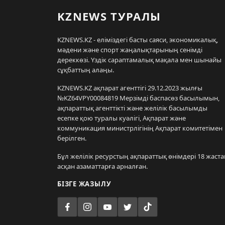
KZNEWS ТУРАЛЫ
KZNEWS.KZ - еліміздегі басты саяси, экономикалық,
мәдени және спорт жаңалықтарының сенімді
дереккөзі. Үздік сараптамалық мақала мен шынайы
сұқбаттың алаңы.
KZNEWS.KZ ақпарат агенттігі 29.12.2023 жылғы
№KZ64VPY00084819 Мерзімді баспасөз басылымын,
ақпараттық агенттікті және желілік басылымды
есепке қою туралы куәлігі, Ақпарат және
коммуникация министрлігінің Ақпарат комитетімен
берілген.
Бұл желілік ресурстың ақпараттық өнімдері 18 жаста
асқан азаматтарға арналған.
БІЗГЕ ЖАЗЫЛУ