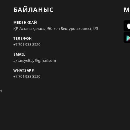
БАЙЛАНЫС
М
МЕКЕН-ЖАЙ
ҚР, Астана қаласы, Әбікен Бектұров көшесі, 4/3
ТЕЛЕФОН
+7 701 933 8520
EMAIL
aktan.yeltay@gmail.com
WHATSAPP
+7 701 933 8520
н