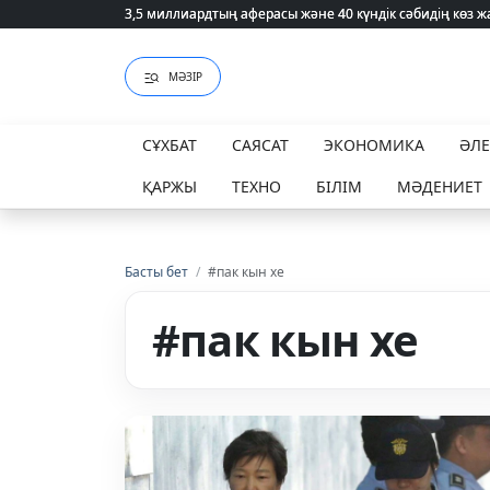
3,5 миллиардтың аферасы және 40 күндік сәбидің көз
3,5 миллиардтың аферасы және 40 күндік сәбидің көз
МӘЗІР
СҰХБАТ
САЯСАТ
ЭКОНОМИКА
ӘЛ
ҚАРЖЫ
ТЕХНО
БІЛІМ
МӘДЕНИЕТ
Басты бет
/
#пак кын хе
#пак кын хе