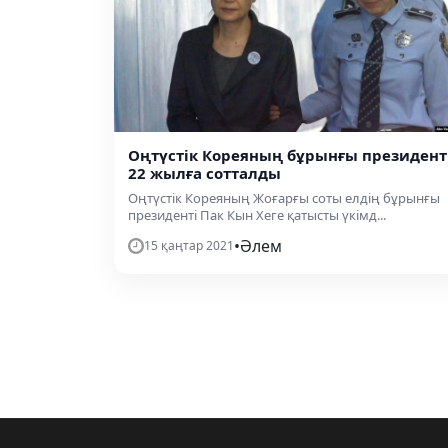
Оңтүстік Кореяның бұрынғы президент
22 жылға сотталды
Оңтүстік Кореяның Жоғарғы соты елдің бұрынғы
президенті Пак Кын Хеге қатысты үкімд...
•
Әлем
15 қаңтар 2021