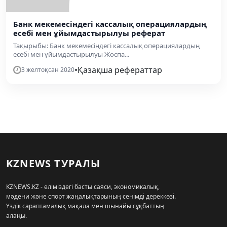
Банк мекемесіндегі кассалық операциялардың
есебі мен ұйымдастырылуы реферат
Тақырыбы: Банк мекемесіндегі кассалық операциялардың
есебі мен ұйымдастырылуы Жоспа...
•
Қазақша рефераттар
3 желтоқсан 2020
KZNEWS ТУРАЛЫ
KZNEWS.KZ - еліміздегі басты саяси, экономикалық,
мәдени және спорт жаңалықтарының сенімді дереккөзі.
Үздік сараптамалық мақала мен шынайы сұқбаттың
алаңы.