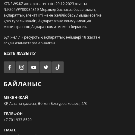
KZNEWS.KZ ақпарат агенттігі 29.12.2023 жылғы
№KZ64VPY00084819 Мерзімді баспасөз басылымын,
ақпараттық агенттікті және желілік басылымды есепке
қою туралы куәлігі, Ақпарат және коммуникация
министрлігінің Ақпарат комитетімен берілген.
Бұл желілік ресурстың ақпараттық өнімдері 18 жастан
асқан азаматтарға арналған.
БІЗГЕ ЖАЗЫЛУ
БАЙЛАНЫС
МЕКЕН-ЖАЙ
ҚР, Астана қаласы, Әбікен Бектұров көшесі, 4/3
ТЕЛЕФОН
+7 701 933 8520
EMAIL