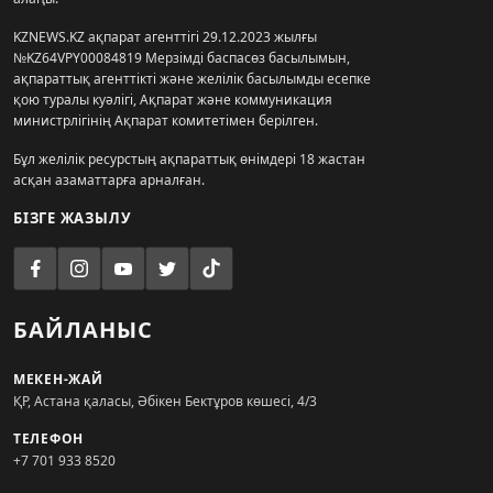
KZNEWS.KZ ақпарат агенттігі 29.12.2023 жылғы
№KZ64VPY00084819 Мерзімді баспасөз басылымын,
ақпараттық агенттікті және желілік басылымды есепке
қою туралы куәлігі, Ақпарат және коммуникация
министрлігінің Ақпарат комитетімен берілген.
Бұл желілік ресурстың ақпараттық өнімдері 18 жастан
асқан азаматтарға арналған.
БІЗГЕ ЖАЗЫЛУ
БАЙЛАНЫС
МЕКЕН-ЖАЙ
ҚР, Астана қаласы, Әбікен Бектұров көшесі, 4/3
ТЕЛЕФОН
+7 701 933 8520