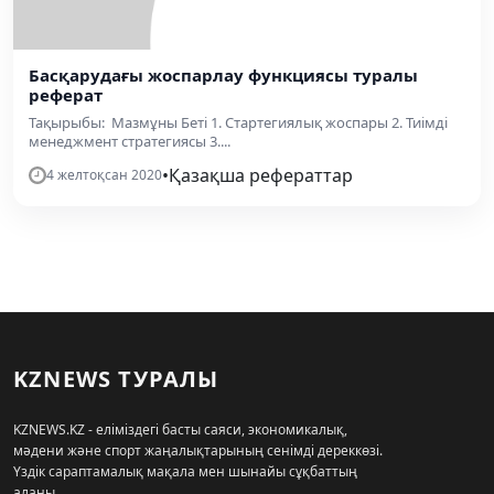
Басқарудағы жоспарлау функциясы туралы
реферат
Тақырыбы: Мазмұны Беті 1. Стартегиялық жоспары 2. Тиімді
менеджмент стратегиясы 3....
•
Қазақша рефераттар
4 желтоқсан 2020
KZNEWS ТУРАЛЫ
KZNEWS.KZ - еліміздегі басты саяси, экономикалық,
мәдени және спорт жаңалықтарының сенімді дереккөзі.
Үздік сараптамалық мақала мен шынайы сұқбаттың
алаңы.